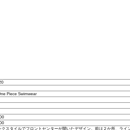
20
 One Piece Swimwear
:00
:00
ンクスタイルでフロントセンターが開いたデザイン。前は２か所、ライ