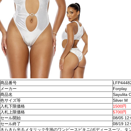
商品番号
LFP4448
メーカー
Forplay
商品名
Sayulita
色サイズ等
Silver M
入札下限価格
1500円
入札上限価格
5700円
セール開始
08/05 12
セール終了
08/19 12
きらきら光るメタリック生地のワンピースビキニ/ボディースーツ。タ