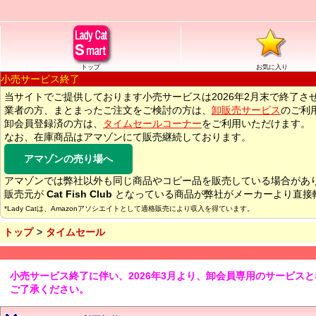
トップ
お気に入り
小売サービス終了
当サイトでご提供しております小売サービスは2026年2月末で終了さ
業者の方、まとまったご注文をご検討の方は、
卸販売サービス
のご利
卸会員登録済の方は、
タイムセールコーナー
をご利用いただけます。
なお、在庫商品はアマゾンにて販売継続しております。
アマゾンの売り場へ
アマゾンでは弊社以外も同じ商品やコピー品を販売している場合があ
販売元が
Cat Fish Club
となっている商品が弊社がメーカーより直接
*Lady Catは、Amazonアソシエイトとして適格販売により収入を得ています。
トップ
タイムセール
小売サービス終了に伴い、2026年3月より、卸会員専用のサービス
ご了承ください。