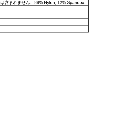
。88% Nylon, 12% Spandex。