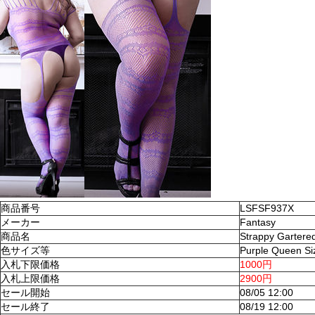
商品番号
LSFSF937X
メーカー
Fantasy
商品名
Strappy Gartere
色サイズ等
Purple Queen Si
入札下限価格
1000円
入札上限価格
2900円
セール開始
08/05 12:00
セール終了
08/19 12:00