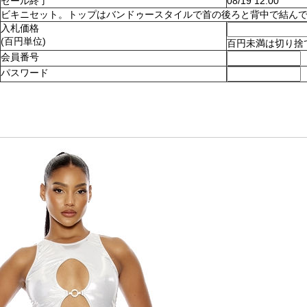
セール終了
08/19 12:00
ビキニセット。トップはバンドゥースタイルで首の後ろと背中で結んでとめます
入札価格
(百円単位)
百円未満は切り捨
会員番号
パスワード