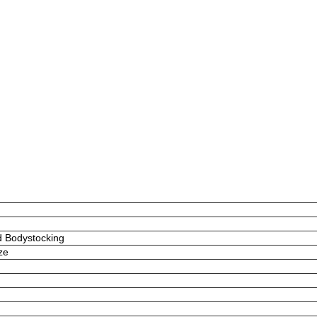
d Bodystocking
ze