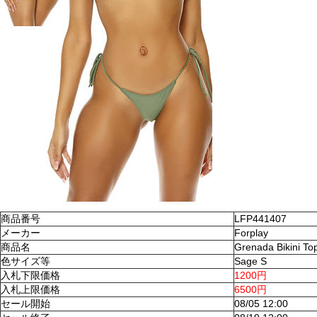
商品番号
LFP441407
メーカー
Forplay
商品名
Grenada Bikini To
色サイズ等
Sage S
入札下限価格
1200円
入札上限価格
6500円
セール開始
08/05 12:00