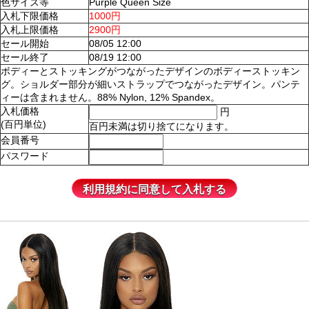
色サイズ等
Purple Queen Size
入札下限価格
1000円
入札上限価格
2900円
セール開始
08/05 12:00
セール終了
08/19 12:00
ボディーとストッキングがつながったデザインのボディーストッキン
グ。ショルダー部分が細いストラップでつながったデザイン。パンテ
ィーは含まれません。88% Nylon, 12% Spandex。
入札価格
円
(百円単位)
百円未満は切り捨てになります。
会員番号
パスワード