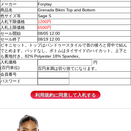
メーカー
Forplay
商品名
Grenada Bikini Top and Bottom
色サイズ等
Sage S
入札下限価格
1200円
入札上限価格
6500円
セール開始
08/05 12:00
セール終了
08/19 12:00
ビキニセット。トップはバンドゥースタイルで首の後ろと背中で結ん
でとめます。パッドなし。ボトムはタイサイドのハイカット。上下と
も裏地付き。82% Polyester 18% Spandex。
入札価格
円
(百円単位)
百円未満は切り捨てになります。
会員番号
パスワード