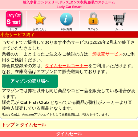
輸入水着,ランジェリー,ドレス,ダンス衣装,仮装コスチューム
Lady Cat Smart
トップ
お気に入り
利用案内
ログイン
カート
小売サービス終了
当サイトでご提供しております小売サービスは2026年2月末で終了さ
せていただきました。
業者の方、まとまったご注文をご検討の方は、
卸販売サービス
のご利
用をご検討ください。
卸会員登録済の方は、
タイムセールコーナー
をご利用いただけます。
なお、在庫商品はアマゾンにて販売継続しております。
アマゾンの売り場へ
アマゾンでは弊社以外も同じ商品やコピー品を販売している場合があ
ります。
販売元が
Cat Fish Club
となっている商品が弊社がメーカーより直
接輸入販売している商品となります。
*Lady Catは、Amazonアソシエイトとして適格販売により収入を得ています。
トップ
タイムセール
タイムセール