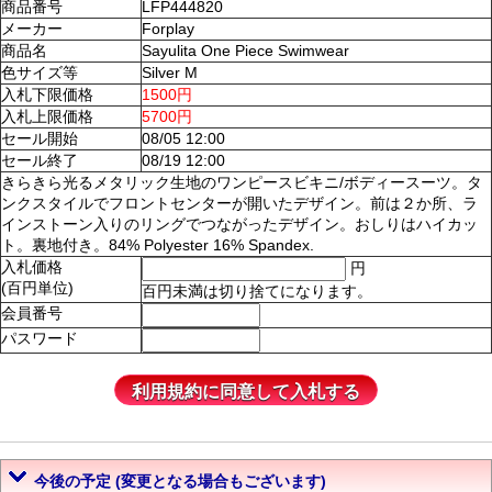
商品番号
LFP444820
メーカー
Forplay
商品名
Sayulita One Piece Swimwear
色サイズ等
Silver M
入札下限価格
1500円
入札上限価格
5700円
セール開始
08/05 12:00
セール終了
08/19 12:00
きらきら光るメタリック生地のワンピースビキニ/ボディースーツ。タ
ンクスタイルでフロントセンターが開いたデザイン。前は２か所、ラ
インストーン入りのリングでつながったデザイン。おしりはハイカッ
ト。裏地付き。84% Polyester 16% Spandex.
入札価格
円
(百円単位)
百円未満は切り捨てになります。
会員番号
パスワード
今後の予定 (変更となる場合もございます)