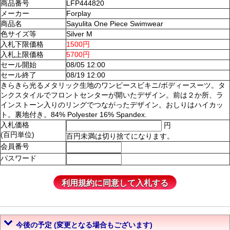
商品番号
LFP444820
メーカー
Forplay
商品名
Sayulita One Piece Swimwear
色サイズ等
Silver M
入札下限価格
1500円
入札上限価格
5700円
セール開始
08/05 12:00
セール終了
08/19 12:00
きらきら光るメタリック生地のワンピースビキニ/ボディースーツ。タ
ンクスタイルでフロントセンターが開いたデザイン。前は２か所、ラ
インストーン入りのリングでつながったデザイン。おしりはハイカッ
ト。裏地付き。84% Polyester 16% Spandex.
入札価格
円
(百円単位)
百円未満は切り捨てになります。
会員番号
パスワード
今後の予定 (変更となる場合もございます)