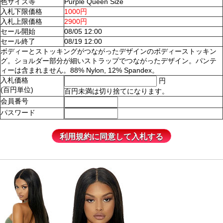
色サイズ等
Purple Queen Size
入札下限価格
1000円
入札上限価格
2900円
セール開始
08/05 12:00
セール終了
08/19 12:00
ボディーとストッキングがつながったデザインのボディーストッキン
グ。ショルダー部分が細いストラップでつながったデザイン。パンテ
ィーは含まれません。88% Nylon, 12% Spandex。
入札価格
円
(百円単位)
百円未満は切り捨てになります。
会員番号
パスワード