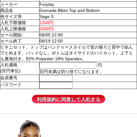
メーカー
Forplay
商品名
Grenada Bikini Top and Bottom
色サイズ等
Sage S
入札下限価格
1200円
入札上限価格
6500円
セール開始
08/05 12:00
セール終了
08/19 12:00
ビキニセット。トップはバンドゥースタイルで首の後ろと背中で結ん
でとめます。パッドなし。ボトムはタイサイドのハイカット。上下と
も裏地付き。82% Polyester 18% Spandex。
入札価格
円
(百円単位)
百円未満は切り捨てになります。
会員番号
パスワード