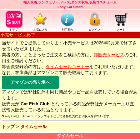
輸入水着,ランジェリー,ドレス,ダンス衣装,仮装コスチューム
Lady Cat Smart
トップ
お気に入り
利用案内
ログイン
カート
小売サービス終了
当サイトでご提供しております小売サービスは2026年2月末で終了さ
せていただきました。
業者の方、まとまったご注文をご検討の方は、
卸販売サービス
のご利
用をご検討ください。
卸会員登録済の方は、
タイムセールコーナー
をご利用いただけます。
なお、在庫商品はアマゾンにて販売継続しております。
アマゾンの売り場へ
アマゾンでは弊社以外も同じ商品やコピー品を販売している場合があ
ります。
販売元が
Cat Fish Club
となっている商品が弊社がメーカーより直
接輸入販売している商品となります。
*Lady Catは、Amazonアソシエイトとして適格販売により収入を得ています。
トップ
タイムセール
タイムセール