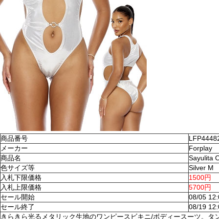
商品番号
LFP4448
メーカー
Forplay
商品名
Sayulita
色サイズ等
Silver M
入札下限価格
1500円
入札上限価格
5700円
セール開始
08/05 12
セール終了
08/19 12
きらきら光るメタリック生地のワンピースビキニ/ボディースーツ。タ