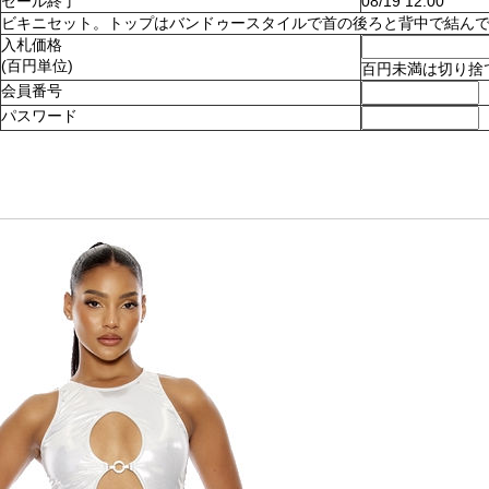
セール終了
08/19 12:00
ビキニセット。トップはバンドゥースタイルで首の後ろと背中で結んでとめます
入札価格
(百円単位)
百円未満は切り捨
会員番号
パスワード