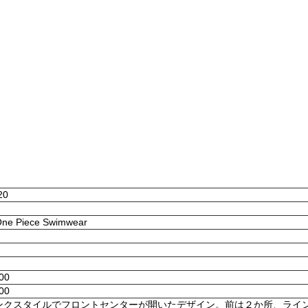
20
 One Piece Swimwear
:00
:00
ンクスタイルでフロントセンターが開いたデザイン。前は２か所、ライ