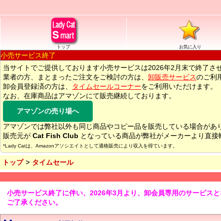
トップ
お気に入り
小売サービス終了
当サイトでご提供しております小売サービスは2026年2月末で終了さ
業者の方、まとまったご注文をご検討の方は、
卸販売サービス
のご利
卸会員登録済の方は、
タイムセールコーナー
をご利用いただけます。
なお、在庫商品はアマゾンにて販売継続しております。
アマゾンの売り場へ
アマゾンでは弊社以外も同じ商品やコピー品を販売している場合があ
販売元が
Cat Fish Club
となっている商品が弊社がメーカーより直接
*Lady Catは、Amazonアソシエイトとして適格販売により収入を得ています。
トップ
タイムセール
小売サービス終了に伴い、2026年3月より、卸会員専用のサービス
ご了承ください。