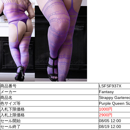
商品番号
LSFSF937X
メーカー
Fantasy
商品名
Strappy Gartere
色サイズ等
Purple Queen Si
入札下限価格
1000円
入札上限価格
2900円
セール開始
08/05 12:00
セール終了
08/19 12:00