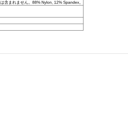
。88% Nylon, 12% Spandex。