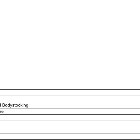
d Bodystocking
ze