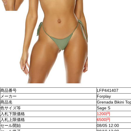
商品番号
LFP441407
メーカー
Forplay
商品名
Grenada Bikini To
色サイズ等
Sage S
入札下限価格
1200円
入札上限価格
6500円
セール開始
08/05 12:00