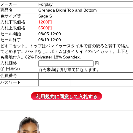
メーカー
Forplay
商品名
Grenada Bikini Top and Bottom
色サイズ等
Sage S
入札下限価格
1200円
入札上限価格
6500円
セール開始
08/05 12:00
セール終了
08/19 12:00
ビキニセット。トップはバンドゥースタイルで首の後ろと背中で結ん
でとめます。パッドなし。ボトムはタイサイドのハイカット。上下と
も裏地付き。82% Polyester 18% Spandex。
入札価格
円
(百円単位)
百円未満は切り捨てになります。
会員番号
パスワード