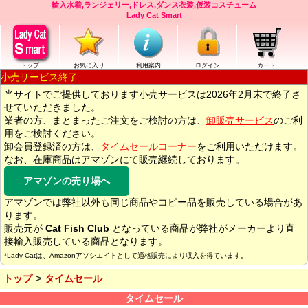
輸入水着,ランジェリー,ドレス,ダンス衣装,仮装コスチューム
Lady Cat Smart
トップ
お気に入り
利用案内
ログイン
カート
小売サービス終了
当サイトでご提供しております小売サービスは2026年2月末で終了さ
せていただきました。
業者の方、まとまったご注文をご検討の方は、
卸販売サービス
のご利
用をご検討ください。
卸会員登録済の方は、
タイムセールコーナー
をご利用いただけます。
なお、在庫商品はアマゾンにて販売継続しております。
アマゾンの売り場へ
アマゾンでは弊社以外も同じ商品やコピー品を販売している場合があ
ります。
販売元が
Cat Fish Club
となっている商品が弊社がメーカーより直
接輸入販売している商品となります。
*Lady Catは、Amazonアソシエイトとして適格販売により収入を得ています。
トップ
タイムセール
タイムセール