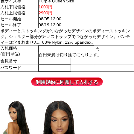
色サイズ等
Purple Queen Size
入札下限価格
1000円
入札上限価格
2900円
セール開始
08/05 12:00
セール終了
08/19 12:00
ボディーとストッキングがつながったデザインのボディーストッキン
グ。ショルダー部分が細いストラップでつながったデザイン。パンテ
ィーは含まれません。88% Nylon, 12% Spandex。
入札価格
円
(百円単位)
百円未満は切り捨てになります。
会員番号
パスワード