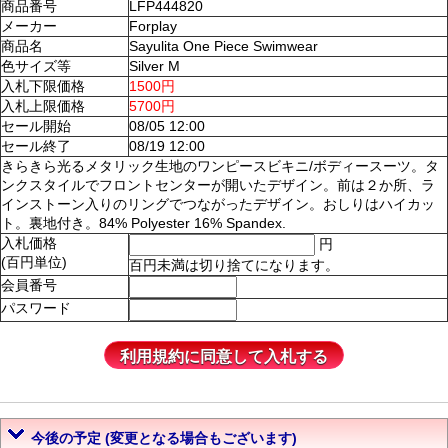
商品番号
LFP444820
メーカー
Forplay
商品名
Sayulita One Piece Swimwear
色サイズ等
Silver M
入札下限価格
1500円
入札上限価格
5700円
セール開始
08/05 12:00
セール終了
08/19 12:00
きらきら光るメタリック生地のワンピースビキニ/ボディースーツ。タ
ンクスタイルでフロントセンターが開いたデザイン。前は２か所、ラ
インストーン入りのリングでつながったデザイン。おしりはハイカッ
ト。裏地付き。84% Polyester 16% Spandex.
入札価格
円
(百円単位)
百円未満は切り捨てになります。
会員番号
パスワード
今後の予定 (変更となる場合もございます)