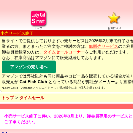
トップ
お気に入り
小売サービス終了
当サイトでご提供しております小売サービスは2026年2月末で終了さ
業者の方、まとまったご注文をご検討の方は、
卸販売サービス
のご利
卸会員登録済の方は、
タイムセールコーナー
をご利用いただけます。
なお、在庫商品はアマゾンにて販売継続しております。
アマゾンの売り場へ
アマゾンでは弊社以外も同じ商品やコピー品を販売している場合があ
販売元が
Cat Fish Club
となっている商品が弊社がメーカーより直接
*Lady Catは、Amazonアソシエイトとして適格販売により収入を得ています。
トップ
タイムセール
小売サービス終了に伴い、2026年3月より、卸会員専用のサービス
ご了承ください。