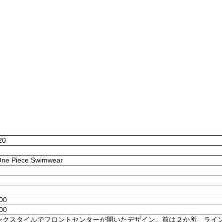
20
 One Piece Swimwear
:00
:00
ンクスタイルでフロントセンターが開いたデザイン。前は２か所、ライ