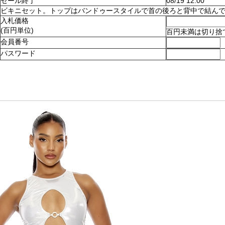
セール終了
08/19 12:00
ビキニセット。トップはバンドゥースタイルで首の後ろと背中で結んでとめます
入札価格
(百円単位)
百円未満は切り捨
会員番号
パスワード