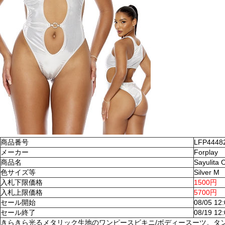
商品番号
LFP4448
メーカー
Forplay
商品名
Sayulita
色サイズ等
Silver M
入札下限価格
1500円
入札上限価格
5700円
セール開始
08/05 12
セール終了
08/19 12
きらきら光るメタリック生地のワンピースビキニ/ボディースーツ。タ