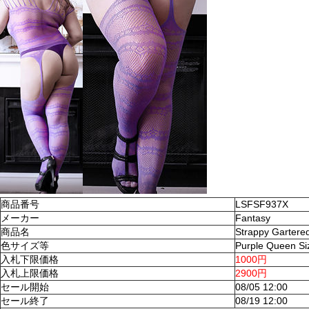
商品番号
LSFSF937X
メーカー
Fantasy
商品名
Strappy Gartere
色サイズ等
Purple Queen Si
入札下限価格
1000円
入札上限価格
2900円
セール開始
08/05 12:00
セール終了
08/19 12:00