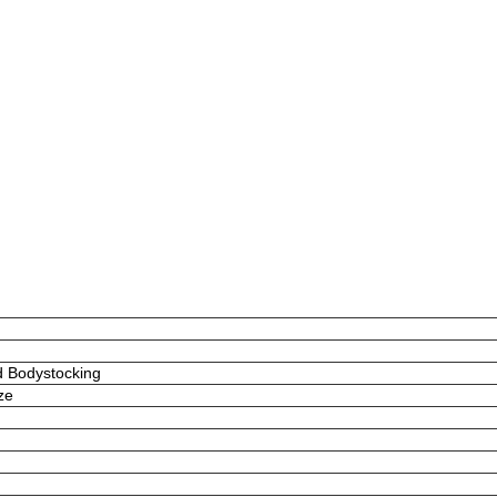
d Bodystocking
ze