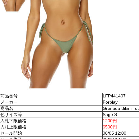
商品番号
LFP441407
メーカー
Forplay
商品名
Grenada Bikini To
色サイズ等
Sage S
入札下限価格
1200円
入札上限価格
6500円
セール開始
08/05 12:00