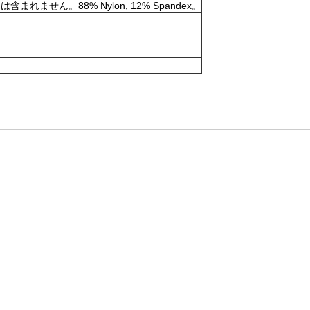
。88% Nylon, 12% Spandex。