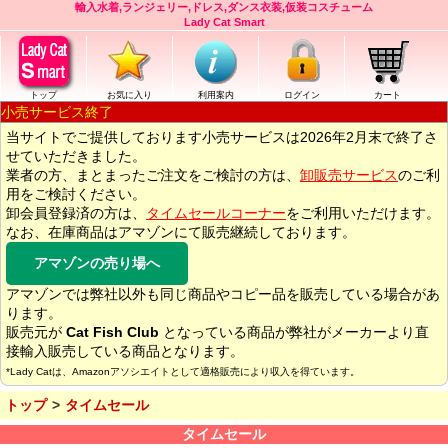
輸入水着,ランジェリー,ドレス,ダンス衣装,仮装コスチューム
Lady Cat Smart
トップ
お気に入り
利用案内
ログイン
カート
小売サービス終了
当サイトでご提供しております小売サービスは2026年2月末で終了さ
せていただきました。
業者の方、まとまったご注文をご検討の方は、
卸販売サービス
のご利
用をご検討ください。
卸会員登録済の方は、
タイムセールコーナー
をご利用いただけます。
なお、在庫商品はアマゾンにて販売継続しております。
アマゾンの売り場へ
アマゾンでは弊社以外も同じ商品やコピー品を販売している場合があ
ります。
販売元が
Cat Fish Club
となっている商品が弊社がメーカーより直
接輸入販売している商品となります。
*Lady Catは、Amazonアソシエイトとして適格販売により収入を得ています。
トップ
タイムセール
タイムセール