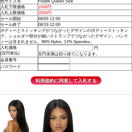
色サイズ等
Purple Queen Size
入札下限価格
1000円
入札上限価格
2900円
セール開始
08/05 12:00
セール終了
08/19 12:00
ボディーとストッキングがつながったデザインのボディーストッキン
グ。ショルダー部分が細いストラップでつながったデザイン。パンテ
ィーは含まれません。88% Nylon, 12% Spandex。
入札価格
円
(百円単位)
百円未満は切り捨てになります。
会員番号
パスワード