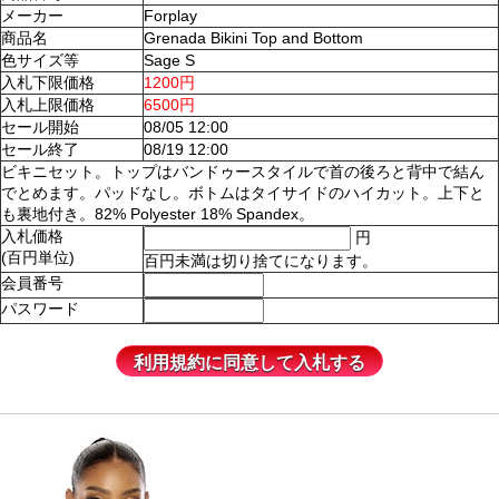
メーカー
Forplay
商品名
Grenada Bikini Top and Bottom
色サイズ等
Sage S
入札下限価格
1200円
入札上限価格
6500円
セール開始
08/05 12:00
セール終了
08/19 12:00
ビキニセット。トップはバンドゥースタイルで首の後ろと背中で結ん
でとめます。パッドなし。ボトムはタイサイドのハイカット。上下と
も裏地付き。82% Polyester 18% Spandex。
入札価格
円
(百円単位)
百円未満は切り捨てになります。
会員番号
パスワード