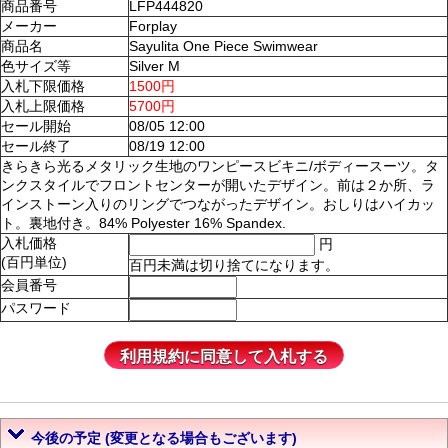
商品番号
LFP444820
メーカー
Forplay
商品名
Sayulita One Piece Swimwear
色サイズ等
Silver M
入札下限価格
1500円
入札上限価格
5700円
セール開始
08/05 12:00
セール終了
08/19 12:00
きらきら光るメタリック生地のワンピースビキニ/ボディースーツ。タ
ンクスタイルでフロントセンターが開いたデザイン。前は２か所、ラ
インストーン入りのリングでつながったデザイン。おしりはハイカッ
ト。裏地付き。84% Polyester 16% Spandex.
入札価格
円
(百円単位)
百円未満は切り捨てになります。
会員番号
パスワード
今後の予定 (変更となる場合もございます)