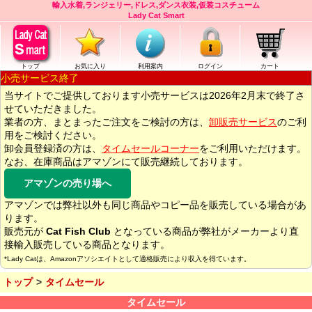
輸入水着,ランジェリー,ドレス,ダンス衣装,仮装コスチューム
Lady Cat Smart
トップ
お気に入り
利用案内
ログイン
カート
小売サービス終了
当サイトでご提供しております小売サービスは2026年2月末で終了さ
せていただきました。
業者の方、まとまったご注文をご検討の方は、
卸販売サービス
のご利
用をご検討ください。
卸会員登録済の方は、
タイムセールコーナー
をご利用いただけます。
なお、在庫商品はアマゾンにて販売継続しております。
アマゾンの売り場へ
アマゾンでは弊社以外も同じ商品やコピー品を販売している場合があ
ります。
販売元が
Cat Fish Club
となっている商品が弊社がメーカーより直
接輸入販売している商品となります。
*Lady Catは、Amazonアソシエイトとして適格販売により収入を得ています。
トップ
タイムセール
タイムセール