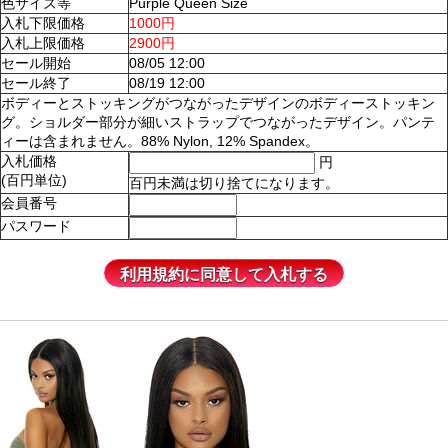
色サイズ等
Purple Queen Size
入札下限価格
1000円
入札上限価格
2900円
セール開始
08/05 12:00
セール終了
08/19 12:00
ボディーとストッキングがつながったデザインのボディーストッキン
グ。ショルダー部分が細いストラップでつながったデザイン。パンテ
ィーは含まれません。88% Nylon, 12% Spandex。
入札価格
円
(百円単位)
百円未満は切り捨てになります。
会員番号
パスワード