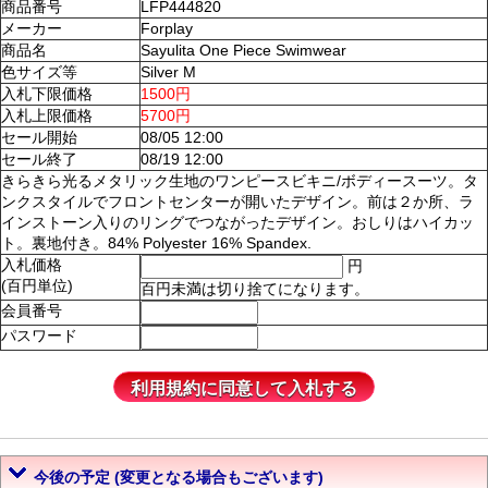
商品番号
LFP444820
メーカー
Forplay
商品名
Sayulita One Piece Swimwear
色サイズ等
Silver M
入札下限価格
1500円
入札上限価格
5700円
セール開始
08/05 12:00
セール終了
08/19 12:00
きらきら光るメタリック生地のワンピースビキニ/ボディースーツ。タ
ンクスタイルでフロントセンターが開いたデザイン。前は２か所、ラ
インストーン入りのリングでつながったデザイン。おしりはハイカッ
ト。裏地付き。84% Polyester 16% Spandex.
入札価格
円
(百円単位)
百円未満は切り捨てになります。
会員番号
パスワード
今後の予定 (変更となる場合もございます)