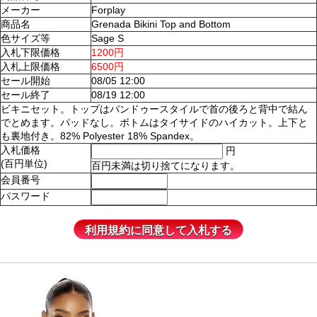
メーカー
Forplay
商品名
Grenada Bikini Top and Bottom
色サイズ等
Sage S
入札下限価格
1200円
入札上限価格
6500円
セール開始
08/05 12:00
セール終了
08/19 12:00
ビキニセット。トップはバンドゥースタイルで首の後ろと背中で結ん
でとめます。パッドなし。ボトムはタイサイドのハイカット。上下と
も裏地付き。82% Polyester 18% Spandex。
入札価格
円
(百円単位)
百円未満は切り捨てになります。
会員番号
パスワード