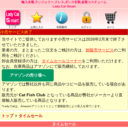
輸入水着,ランジェリー,ドレス,ダンス衣装,仮装コスチューム
Lady Cat Smart
トップ
お気に入り
利用案内
ログイン
カート
小売サービス終了
当サイトでご提供しております小売サービスは2026年2月末で終了さ
せていただきました。
業者の方、まとまったご注文をご検討の方は、
卸販売サービス
のご利
用をご検討ください。
卸会員登録済の方は、
タイムセールコーナー
をご利用いただけます。
なお、在庫商品はアマゾンにて販売継続しております。
アマゾンの売り場へ
アマゾンでは弊社以外も同じ商品やコピー品を販売している場合があ
ります。
販売元が
Cat Fish Club
となっている商品が弊社がメーカーより直
接輸入販売している商品となります。
*Lady Catは、Amazonアソシエイトとして適格販売により収入を得ています。
トップ
タイムセール
タイムセール