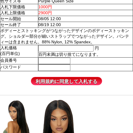
色サイズ等
Purple Queen Size
入札下限価格
1000円
入札上限価格
2900円
セール開始
08/05 12:00
セール終了
08/19 12:00
ボディーとストッキングがつながったデザインのボディーストッキン
グ。ショルダー部分が細いストラップでつながったデザイン。パンテ
ィーは含まれません。88% Nylon, 12% Spandex。
入札価格
円
(百円単位)
百円未満は切り捨てになります。
会員番号
パスワード