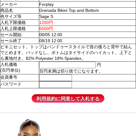
メーカー
Forplay
商品名
Grenada Bikini Top and Bottom
色サイズ等
Sage S
入札下限価格
1200円
入札上限価格
6500円
セール開始
08/05 12:00
セール終了
08/19 12:00
ビキニセット。トップはバンドゥースタイルで首の後ろと背中で結ん
でとめます。パッドなし。ボトムはタイサイドのハイカット。上下と
も裏地付き。82% Polyester 18% Spandex。
入札価格
円
(百円単位)
百円未満は切り捨てになります。
会員番号
パスワード