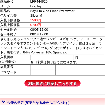
商品番号
LFP444820
メーカー
Forplay
商品名
Sayulita One Piece Swimwear
色サイズ等
Silver M
入札下限価格
1500円
入札上限価格
5700円
セール開始
08/05 12:00
セール終了
08/19 12:00
きらきら光るメタリック生地のワンピースビキニ/ボディースーツ。タ
ンクスタイルでフロントセンターが開いたデザイン。前は２か所、ラ
インストーン入りのリングでつながったデザイン。おしりはハイカッ
ト。裏地付き。84% Polyester 16% Spandex.
入札価格
円
(百円単位)
百円未満は切り捨てになります。
会員番号
パスワード
今後の予定 (変更となる場合もございます)