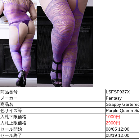
商品番号
LSFSF937X
メーカー
Fantasy
商品名
Strappy Gartere
色サイズ等
Purple Queen Si
入札下限価格
1000円
入札上限価格
2900円
セール開始
08/05 12:00
セール終了
08/19 12:00