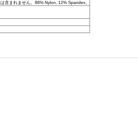
。88% Nylon, 12% Spandex。