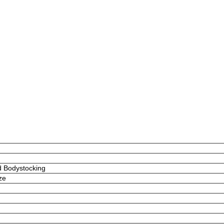
d Bodystocking
ze