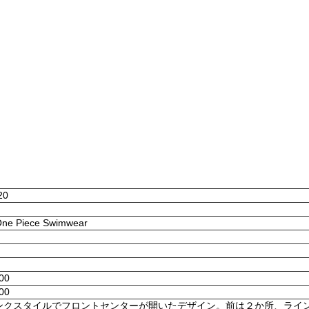
20
 One Piece Swimwear
:00
:00
ンクスタイルでフロントセンターが開いたデザイン。前は２か所、ライ