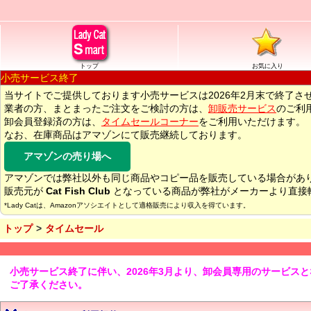
トップ
お気に入り
小売サービス終了
当サイトでご提供しております小売サービスは2026年2月末で終了さ
業者の方、まとまったご注文をご検討の方は、
卸販売サービス
のご利
卸会員登録済の方は、
タイムセールコーナー
をご利用いただけます。
なお、在庫商品はアマゾンにて販売継続しております。
アマゾンの売り場へ
アマゾンでは弊社以外も同じ商品やコピー品を販売している場合があ
販売元が
Cat Fish Club
となっている商品が弊社がメーカーより直接
*Lady Catは、Amazonアソシエイトとして適格販売により収入を得ています。
トップ
タイムセール
小売サービス終了に伴い、2026年3月より、卸会員専用のサービス
ご了承ください。