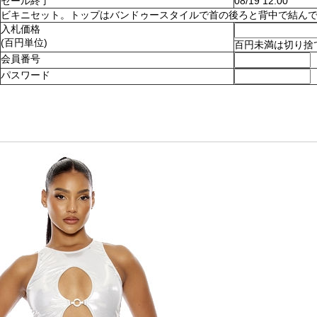
セール終了
08/19 12:00
ビキニセット。トップはバンドゥースタイルで首の後ろと背中で結んでとめます
入札価格
(百円単位)
百円未満は切り捨
会員番号
パスワード