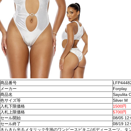
商品番号
LFP4448
メーカー
Forplay
商品名
Sayulita
色サイズ等
Silver M
入札下限価格
1500円
入札上限価格
5700円
セール開始
08/05 12
セール終了
08/19 12
きらきら光るメタリック生地のワンピースビキニ/ボディースーツ。タ