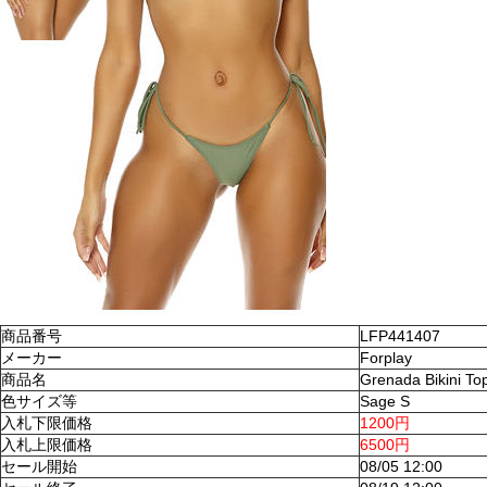
商品番号
LFP441407
メーカー
Forplay
商品名
Grenada Bikini To
色サイズ等
Sage S
入札下限価格
1200円
入札上限価格
6500円
セール開始
08/05 12:00