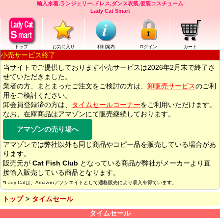
輸入水着,ランジェリー,ドレス,ダンス衣装,仮装コスチューム
Lady Cat Smart
トップ
お気に入り
利用案内
ログイン
カート
小売サービス終了
当サイトでご提供しております小売サービスは2026年2月末で終了さ
せていただきました。
業者の方、まとまったご注文をご検討の方は、
卸販売サービス
のご利
用をご検討ください。
卸会員登録済の方は、
タイムセールコーナー
をご利用いただけます。
なお、在庫商品はアマゾンにて販売継続しております。
アマゾンの売り場へ
アマゾンでは弊社以外も同じ商品やコピー品を販売している場合があ
ります。
販売元が
Cat Fish Club
となっている商品が弊社がメーカーより直
接輸入販売している商品となります。
*Lady Catは、Amazonアソシエイトとして適格販売により収入を得ています。
トップ
タイムセール
タイムセール