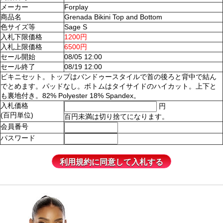
メーカー
Forplay
商品名
Grenada Bikini Top and Bottom
色サイズ等
Sage S
入札下限価格
1200円
入札上限価格
6500円
セール開始
08/05 12:00
セール終了
08/19 12:00
ビキニセット。トップはバンドゥースタイルで首の後ろと背中で結ん
でとめます。パッドなし。ボトムはタイサイドのハイカット。上下と
も裏地付き。82% Polyester 18% Spandex。
入札価格
円
(百円単位)
百円未満は切り捨てになります。
会員番号
パスワード