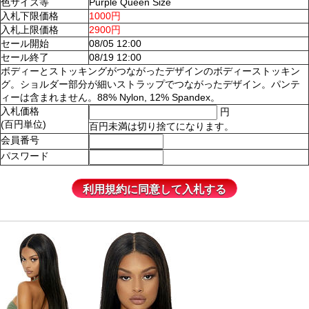
色サイズ等
Purple Queen Size
入札下限価格
1000円
入札上限価格
2900円
セール開始
08/05 12:00
セール終了
08/19 12:00
ボディーとストッキングがつながったデザインのボディーストッキン
グ。ショルダー部分が細いストラップでつながったデザイン。パンテ
ィーは含まれません。88% Nylon, 12% Spandex。
入札価格
円
(百円単位)
百円未満は切り捨てになります。
会員番号
パスワード