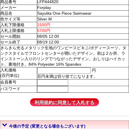
商品番号
LFP444820
メーカー
Forplay
商品名
Sayulita One Piece Swimwear
色サイズ等
Silver M
入札下限価格
1500円
入札上限価格
5700円
セール開始
08/05 12:00
セール終了
08/19 12:00
きらきら光るメタリック生地のワンピースビキニ/ボディースーツ。タ
ンクスタイルでフロントセンターが開いたデザイン。前は２か所、ラ
インストーン入りのリングでつながったデザイン。おしりはハイカッ
ト。裏地付き。84% Polyester 16% Spandex.
入札価格
円
(百円単位)
百円未満は切り捨てになります。
会員番号
パスワード
今後の予定 (変更となる場合もございます)