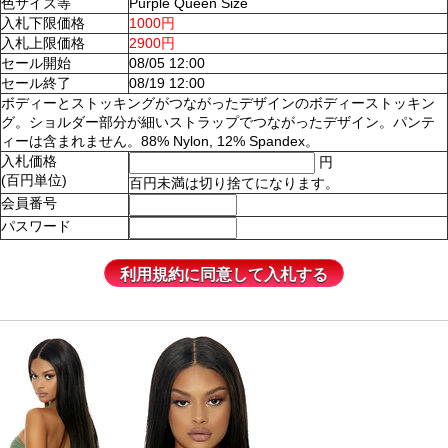
色サイズ等
Purple Queen Size
入札下限価格
1000円
入札上限価格
2900円
セール開始
08/05 12:00
セール終了
08/19 12:00
ボディーとストッキングがつながったデザインのボディーストッキン
グ。ショルダー部分が細いストラップでつながったデザイン。パンテ
ィーは含まれません。88% Nylon, 12% Spandex。
入札価格
円
(百円単位)
百円未満は切り捨てになります。
会員番号
パスワード