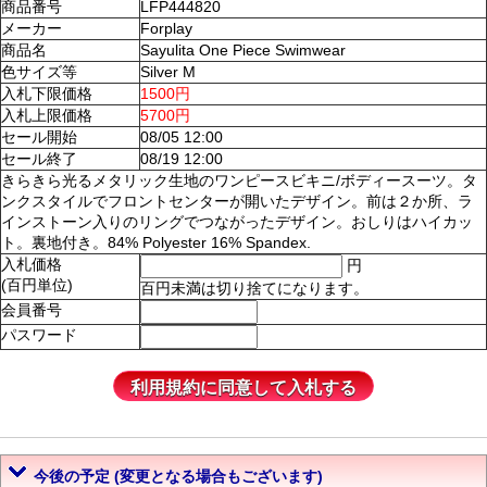
商品番号
LFP444820
メーカー
Forplay
商品名
Sayulita One Piece Swimwear
色サイズ等
Silver M
入札下限価格
1500円
入札上限価格
5700円
セール開始
08/05 12:00
セール終了
08/19 12:00
きらきら光るメタリック生地のワンピースビキニ/ボディースーツ。タ
ンクスタイルでフロントセンターが開いたデザイン。前は２か所、ラ
インストーン入りのリングでつながったデザイン。おしりはハイカッ
ト。裏地付き。84% Polyester 16% Spandex.
入札価格
円
(百円単位)
百円未満は切り捨てになります。
会員番号
パスワード
今後の予定 (変更となる場合もございます)