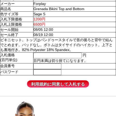
メーカー
Forplay
商品名
Grenada Bikini Top and Bottom
色サイズ等
Sage S
入札下限価格
1200円
入札上限価格
6500円
セール開始
08/05 12:00
セール終了
08/19 12:00
ビキニセット。トップはバンドゥースタイルで首の後ろと背中で結ん
でとめます。パッドなし。ボトムはタイサイドのハイカット。上下と
も裏地付き。82% Polyester 18% Spandex。
入札価格
円
(百円単位)
百円未満は切り捨てになります。
会員番号
パスワード