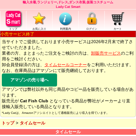
輸入水着,ランジェリー,ドレス,ダンス衣装,仮装コスチューム
Lady Cat Smart
トップ
お気に入り
利用案内
ログイン
カート
小売サービス終了
当サイトでご提供しております小売サービスは2026年2月末で終了さ
せていただきました。
業者の方、まとまったご注文をご検討の方は、
卸販売サービス
のご利
用をご検討ください。
卸会員登録済の方は、
タイムセールコーナー
をご利用いただけます。
なお、在庫商品はアマゾンにて販売継続しております。
アマゾンの売り場へ
アマゾンでは弊社以外も同じ商品やコピー品を販売している場合があ
ります。
販売元が
Cat Fish Club
となっている商品が弊社がメーカーより直
接輸入販売している商品となります。
*Lady Catは、Amazonアソシエイトとして適格販売により収入を得ています。
トップ
タイムセール
タイムセール