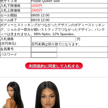
色サイズ等
Purple Queen Size
入札下限価格
1000円
入札上限価格
2900円
セール開始
08/05 12:00
セール終了
08/19 12:00
ボディーとストッキングがつながったデザインのボディーストッキン
グ。ショルダー部分が細いストラップでつながったデザイン。パンテ
ィーは含まれません。88% Nylon, 12% Spandex。
入札価格
円
(百円単位)
百円未満は切り捨てになります。
会員番号
パスワード