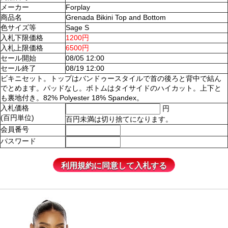
メーカー
Forplay
商品名
Grenada Bikini Top and Bottom
色サイズ等
Sage S
入札下限価格
1200円
入札上限価格
6500円
セール開始
08/05 12:00
セール終了
08/19 12:00
ビキニセット。トップはバンドゥースタイルで首の後ろと背中で結ん
でとめます。パッドなし。ボトムはタイサイドのハイカット。上下と
も裏地付き。82% Polyester 18% Spandex。
入札価格
円
(百円単位)
百円未満は切り捨てになります。
会員番号
パスワード