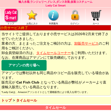
輸入水着,ランジェリー,ドレス,ダンス衣装,仮装コスチューム
Lady Cat Smart
トップ
お気に入り
利用案内
ログイン
カート
小売サービス終了
当サイトでご提供しております小売サービスは2026年2月末で終了さ
せていただきました。
業者の方、まとまったご注文をご検討の方は、
卸販売サービス
のご利
用をご検討ください。
卸会員登録済の方は、
タイムセールコーナー
をご利用いただけます。
なお、在庫商品はアマゾンにて販売継続しております。
アマゾンの売り場へ
アマゾンでは弊社以外も同じ商品やコピー品を販売している場合があ
ります。
販売元が
Cat Fish Club
となっている商品が弊社がメーカーより直
接輸入販売している商品となります。
*Lady Catは、Amazonアソシエイトとして適格販売により収入を得ています。
トップ
タイムセール
タイムセール