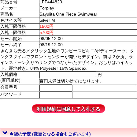
商品番号
LFP444820
メーカー
Forplay
商品名
Sayulita One Piece Swimwear
色サイズ等
Silver M
入札下限価格
1500円
入札上限価格
5700円
セール開始
08/05 12:00
セール終了
08/19 12:00
きらきら光るメタリック生地のワンピースビキニ/ボディースーツ。タ
ンクスタイルでフロントセンターが開いたデザイン。前は２か所、ラ
インストーン入りのリングでつながったデザイン。おしりはハイカッ
ト。裏地付き。84% Polyester 16% Spandex.
入札価格
円
(百円単位)
百円未満は切り捨てになります。
会員番号
パスワード
今後の予定 (変更となる場合もございます)