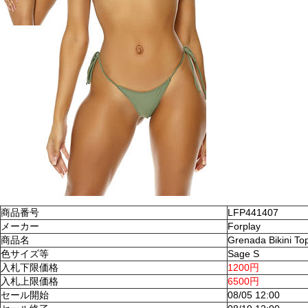
商品番号
LFP441407
メーカー
Forplay
商品名
Grenada Bikini To
色サイズ等
Sage S
入札下限価格
1200円
入札上限価格
6500円
セール開始
08/05 12:00