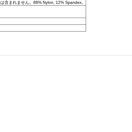
。88% Nylon, 12% Spandex。