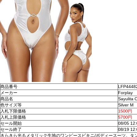
商品番号
LFP4448
メーカー
Forplay
商品名
Sayulita
色サイズ等
Silver M
入札下限価格
1500円
入札上限価格
5700円
セール開始
08/05 12
セール終了
08/19 12
きらきら光るメタリック生地のワンピースビキニ/ボディースーツ。タ