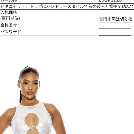
セール終了
08/19 12:00
ビキニセット。トップはバンドゥースタイルで首の後ろと背中で結んでとめます
入札価格
(百円単位)
百円未満は切り捨
会員番号
パスワード