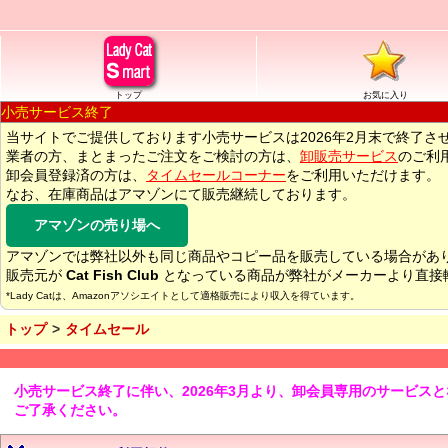
トップ
お気に入り
小売サービス終了
当サイトでご提供しております小売サービスは2026年2月末で終了さ
業者の方、まとまったご注文をご検討の方は、
卸販売サービス
のご利
卸会員登録済の方は、
タイムセールコーナー
をご利用いただけます。
なお、在庫商品はアマゾンにて販売継続しております。
アマゾンの売り場へ
アマゾンでは弊社以外も同じ商品やコピー品を販売している場合があ
販売元が
Cat Fish Club
となっている商品が弊社がメーカーより直接
*Lady Catは、Amazonアソシエイトとして適格販売により収入を得ています。
トップ
タイムセール
小売サービス終了に伴い、2026年3月より、卸会員専用のサービス
ご了承ください。