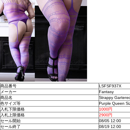
商品番号
LSFSF937X
メーカー
Fantasy
商品名
Strappy Gartere
色サイズ等
Purple Queen Si
入札下限価格
1000円
入札上限価格
2900円
セール開始
08/05 12:00
セール終了
08/19 12:00