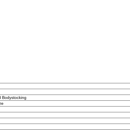
d Bodystocking
ze