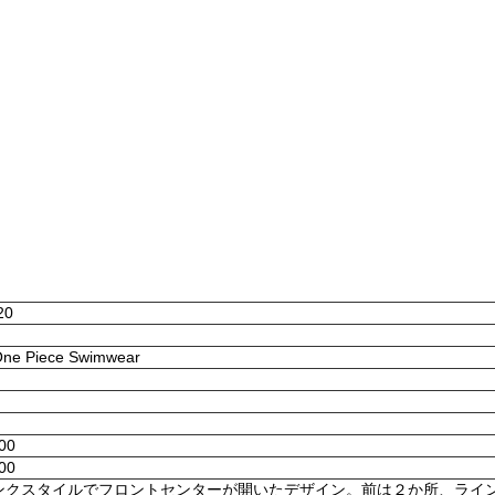
20
 One Piece Swimwear
:00
:00
ンクスタイルでフロントセンターが開いたデザイン。前は２か所、ライ