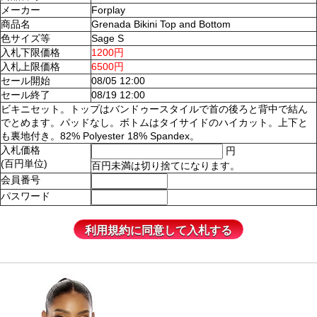
メーカー
Forplay
商品名
Grenada Bikini Top and Bottom
色サイズ等
Sage S
入札下限価格
1200円
入札上限価格
6500円
セール開始
08/05 12:00
セール終了
08/19 12:00
ビキニセット。トップはバンドゥースタイルで首の後ろと背中で結ん
でとめます。パッドなし。ボトムはタイサイドのハイカット。上下と
も裏地付き。82% Polyester 18% Spandex。
入札価格
円
(百円単位)
百円未満は切り捨てになります。
会員番号
パスワード