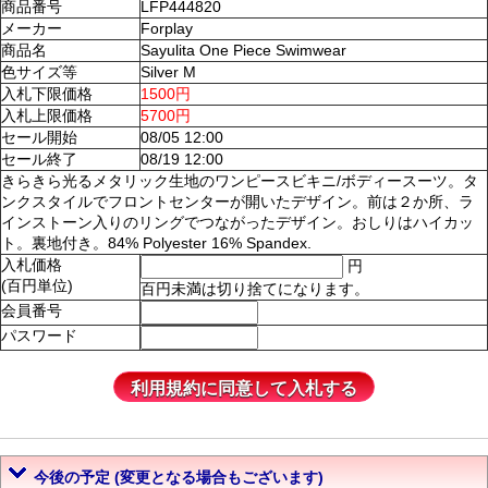
商品番号
LFP444820
メーカー
Forplay
商品名
Sayulita One Piece Swimwear
色サイズ等
Silver M
入札下限価格
1500円
入札上限価格
5700円
セール開始
08/05 12:00
セール終了
08/19 12:00
きらきら光るメタリック生地のワンピースビキニ/ボディースーツ。タ
ンクスタイルでフロントセンターが開いたデザイン。前は２か所、ラ
インストーン入りのリングでつながったデザイン。おしりはハイカッ
ト。裏地付き。84% Polyester 16% Spandex.
入札価格
円
(百円単位)
百円未満は切り捨てになります。
会員番号
パスワード
今後の予定 (変更となる場合もございます)