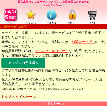
輸入水着,ランジェリー,ドレス,ダンス衣装,仮装コスチューム
Lady Cat Smart
トップ
お気に入り
利用案内
ログイン
カート
小売サービス終了
当サイトでご提供しております小売サービスは2026年2月末で終了さ
せていただきました。
業者の方、まとまったご注文をご検討の方は、
卸販売サービス
のご利
用をご検討ください。
卸会員登録済の方は、
タイムセールコーナー
をご利用いただけます。
なお、在庫商品はアマゾンにて販売継続しております。
アマゾンの売り場へ
アマゾンでは弊社以外も同じ商品やコピー品を販売している場合があ
ります。
販売元が
Cat Fish Club
となっている商品が弊社がメーカーより直
接輸入販売している商品となります。
*Lady Catは、Amazonアソシエイトとして適格販売により収入を得ています。
トップ
タイムセール
タイムセール