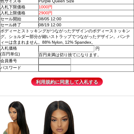
色サイズ等
Purple Queen Size
入札下限価格
1000円
入札上限価格
2900円
セール開始
08/05 12:00
セール終了
08/19 12:00
ボディーとストッキングがつながったデザインのボディーストッキン
グ。ショルダー部分が細いストラップでつながったデザイン。パンテ
ィーは含まれません。88% Nylon, 12% Spandex。
入札価格
円
(百円単位)
百円未満は切り捨てになります。
会員番号
パスワード