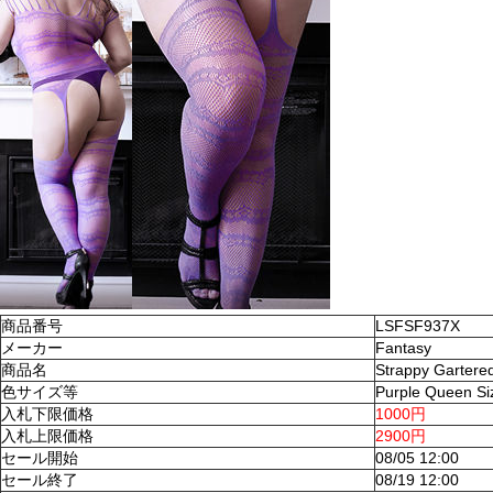
商品番号
LSFSF937X
メーカー
Fantasy
商品名
Strappy Gartere
色サイズ等
Purple Queen Si
入札下限価格
1000円
入札上限価格
2900円
セール開始
08/05 12:00
セール終了
08/19 12:00