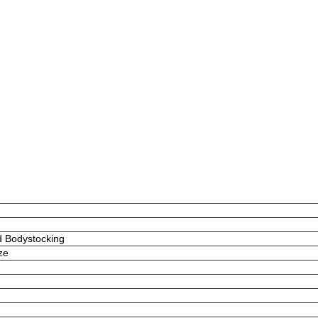
d Bodystocking
ze