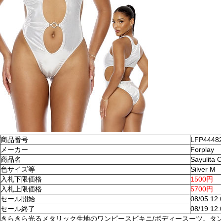
商品番号
LFP4448
メーカー
Forplay
商品名
Sayulita
色サイズ等
Silver M
入札下限価格
1500円
入札上限価格
5700円
セール開始
08/05 12
セール終了
08/19 12
きらきら光るメタリック生地のワンピースビキニ/ボディースーツ。タ