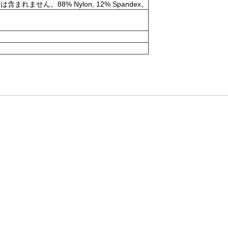
。88% Nylon, 12% Spandex。