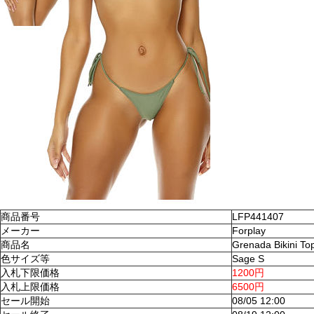
商品番号
LFP441407
メーカー
Forplay
商品名
Grenada Bikini To
色サイズ等
Sage S
入札下限価格
1200円
入札上限価格
6500円
セール開始
08/05 12:00