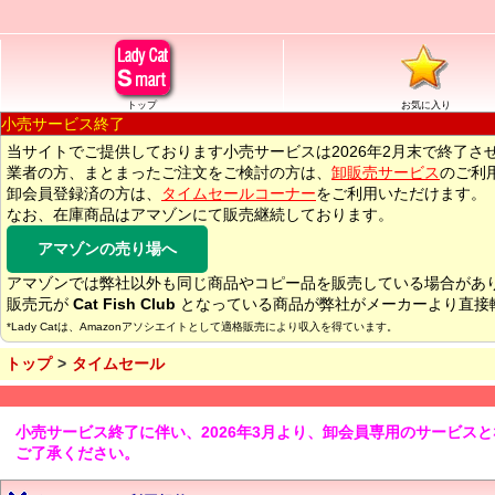
トップ
お気に入り
小売サービス終了
当サイトでご提供しております小売サービスは2026年2月末で終了さ
業者の方、まとまったご注文をご検討の方は、
卸販売サービス
のご利
卸会員登録済の方は、
タイムセールコーナー
をご利用いただけます。
なお、在庫商品はアマゾンにて販売継続しております。
アマゾンの売り場へ
アマゾンでは弊社以外も同じ商品やコピー品を販売している場合があ
販売元が
Cat Fish Club
となっている商品が弊社がメーカーより直接
*Lady Catは、Amazonアソシエイトとして適格販売により収入を得ています。
トップ
タイムセール
小売サービス終了に伴い、2026年3月より、卸会員専用のサービス
ご了承ください。