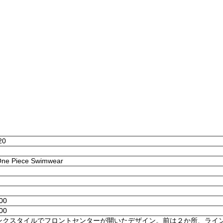
20
 One Piece Swimwear
:00
:00
ンクスタイルでフロントセンターが開いたデザイン。前は２か所、ライ