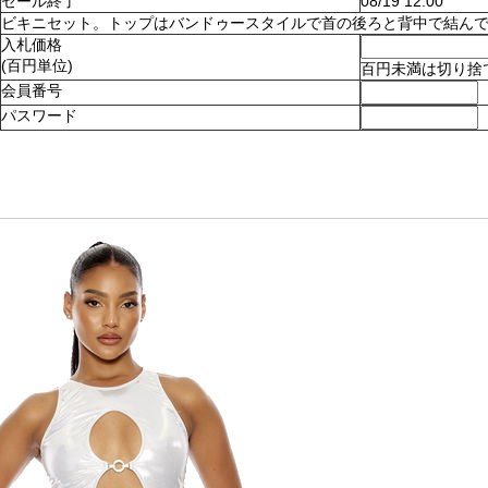
セール終了
08/19 12:00
ビキニセット。トップはバンドゥースタイルで首の後ろと背中で結んでとめます
入札価格
(百円単位)
百円未満は切り捨
会員番号
パスワード