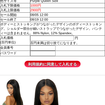
色サイズ等
Purple Queen Size
入札下限価格
1000円
入札上限価格
2900円
セール開始
08/05 12:00
セール終了
08/19 12:00
ボディーとストッキングがつながったデザインのボディーストッキン
グ。ショルダー部分が細いストラップでつながったデザイン。パンテ
ィーは含まれません。88% Nylon, 12% Spandex。
入札価格
円
(百円単位)
百円未満は切り捨てになります。
会員番号
パスワード