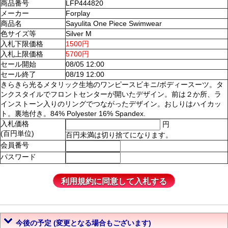
商品番号
LFP444820
メーカー
Forplay
商品名
Sayulita One Piece Swimwear
色サイズ等
Silver M
入札下限価格
1500円
入札上限価格
5700円
セール開始
08/05 12:00
セール終了
08/19 12:00
きらきら光るメタリック生地のワンピースビキニ/ボディースーツ。タ
ンクスタイルでフロントセンターが開いたデザイン。前は２か所、ラ
インストーン入りのリングでつながったデザイン。おしりはハイカッ
ト。裏地付き。84% Polyester 16% Spandex.
入札価格
円
(百円単位)
百円未満は切り捨てになります。
会員番号
パスワード
今後の予定 (変更となる場合もございます)