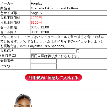
メーカー
Forplay
商品名
Grenada Bikini Top and Bottom
色サイズ等
Sage S
入札下限価格
1200円
入札上限価格
6500円
セール開始
08/05 12:00
セール終了
08/19 12:00
ビキニセット。トップはバンドゥースタイルで首の後ろと背中で結ん
でとめます。パッドなし。ボトムはタイサイドのハイカット。上下と
も裏地付き。82% Polyester 18% Spandex。
入札価格
円
(百円単位)
百円未満は切り捨てになります。
会員番号
パスワード