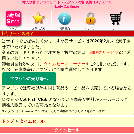
輸入水着,ランジェリー,ドレス,ダンス衣装,仮装コスチューム
Lady Cat Smart
トップ
お気に入り
利用案内
ログイン
カート
小売サービス終了
当サイトでご提供しております小売サービスは2026年2月末で終了さ
せていただきました。
業者の方、まとまったご注文をご検討の方は、
卸販売サービス
のご利
用をご検討ください。
卸会員登録済の方は、
タイムセールコーナー
をご利用いただけます。
なお、在庫商品はアマゾンにて販売継続しております。
アマゾンの売り場へ
アマゾンでは弊社以外も同じ商品やコピー品を販売している場合があ
ります。
販売元が
Cat Fish Club
となっている商品が弊社がメーカーより直
接輸入販売している商品となります。
*Lady Catは、Amazonアソシエイトとして適格販売により収入を得ています。
トップ
タイムセール
タイムセール