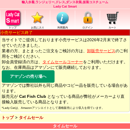
輸入水着,ランジェリー,ドレス,ダンス衣装,仮装コスチューム
Lady Cat Smart
トップ
お気に入り
利用案内
ログイン
カート
小売サービス終了
当サイトでご提供しております小売サービスは2026年2月末で終了さ
せていただきました。
業者の方、まとまったご注文をご検討の方は、
卸販売サービス
のご利
用をご検討ください。
卸会員登録済の方は、
タイムセールコーナー
をご利用いただけます。
なお、在庫商品はアマゾンにて販売継続しております。
アマゾンの売り場へ
アマゾンでは弊社以外も同じ商品やコピー品を販売している場合があ
ります。
販売元が
Cat Fish Club
となっている商品が弊社がメーカーより直
接輸入販売している商品となります。
*Lady Catは、Amazonアソシエイトとして適格販売により収入を得ています。
トップ
タイムセール
タイムセール