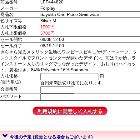
商品番号
LFP444820
メーカー
Forplay
商品名
Sayulita One Piece Swimwear
色サイズ等
Silver M
入札下限価格
1500円
入札上限価格
5700円
セール開始
08/05 12:00
セール終了
08/19 12:00
きらきら光るメタリック生地のワンピースビキニ/ボディースーツ。タ
ンクスタイルでフロントセンターが開いたデザイン。前は２か所、ラ
インストーン入りのリングでつながったデザイン。おしりはハイカッ
ト。裏地付き。84% Polyester 16% Spandex.
入札価格
円
(百円単位)
百円未満は切り捨てになります。
会員番号
パスワード
今後の予定 (変更となる場合もございます)