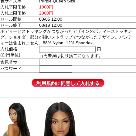
色サイズ等
Purple Queen Size
入札下限価格
1000円
入札上限価格
2900円
セール開始
08/05 12:00
セール終了
08/19 12:00
ボディーとストッキングがつながったデザインのボディーストッキン
グ。ショルダー部分が細いストラップでつながったデザイン。パンテ
ィーは含まれません。88% Nylon, 12% Spandex。
入札価格
円
(百円単位)
百円未満は切り捨てになります。
会員番号
パスワード