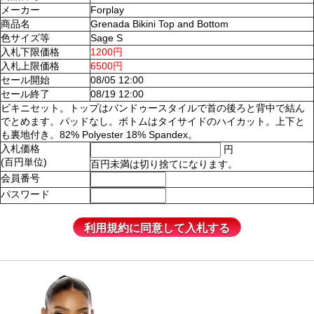
メーカー
Forplay
商品名
Grenada Bikini Top and Bottom
色サイズ等
Sage S
入札下限価格
1200円
入札上限価格
6500円
セール開始
08/05 12:00
セール終了
08/19 12:00
ビキニセット。トップはバンドゥースタイルで首の後ろと背中で結ん
でとめます。パッドなし。ボトムはタイサイドのハイカット。上下と
も裏地付き。82% Polyester 18% Spandex。
入札価格
円
(百円単位)
百円未満は切り捨てになります。
会員番号
パスワード