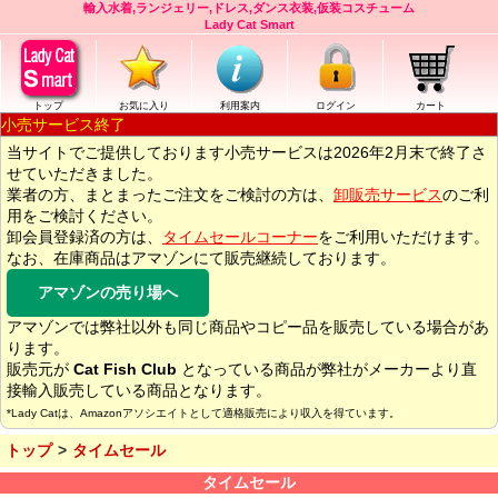
輸入水着,ランジェリー,ドレス,ダンス衣装,仮装コスチューム
Lady Cat Smart
トップ
お気に入り
利用案内
ログイン
カート
小売サービス終了
当サイトでご提供しております小売サービスは2026年2月末で終了さ
せていただきました。
業者の方、まとまったご注文をご検討の方は、
卸販売サービス
のご利
用をご検討ください。
卸会員登録済の方は、
タイムセールコーナー
をご利用いただけます。
なお、在庫商品はアマゾンにて販売継続しております。
アマゾンの売り場へ
アマゾンでは弊社以外も同じ商品やコピー品を販売している場合があ
ります。
販売元が
Cat Fish Club
となっている商品が弊社がメーカーより直
接輸入販売している商品となります。
*Lady Catは、Amazonアソシエイトとして適格販売により収入を得ています。
トップ
タイムセール
タイムセール