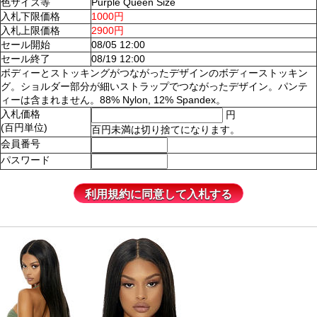
色サイズ等
Purple Queen Size
入札下限価格
1000円
入札上限価格
2900円
セール開始
08/05 12:00
セール終了
08/19 12:00
ボディーとストッキングがつながったデザインのボディーストッキン
グ。ショルダー部分が細いストラップでつながったデザイン。パンテ
ィーは含まれません。88% Nylon, 12% Spandex。
入札価格
円
(百円単位)
百円未満は切り捨てになります。
会員番号
パスワード