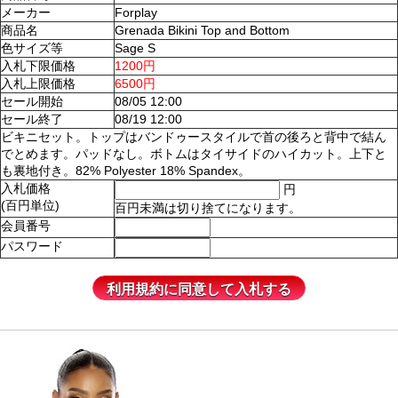
メーカー
Forplay
商品名
Grenada Bikini Top and Bottom
色サイズ等
Sage S
入札下限価格
1200円
入札上限価格
6500円
セール開始
08/05 12:00
セール終了
08/19 12:00
ビキニセット。トップはバンドゥースタイルで首の後ろと背中で結ん
でとめます。パッドなし。ボトムはタイサイドのハイカット。上下と
も裏地付き。82% Polyester 18% Spandex。
入札価格
円
(百円単位)
百円未満は切り捨てになります。
会員番号
パスワード