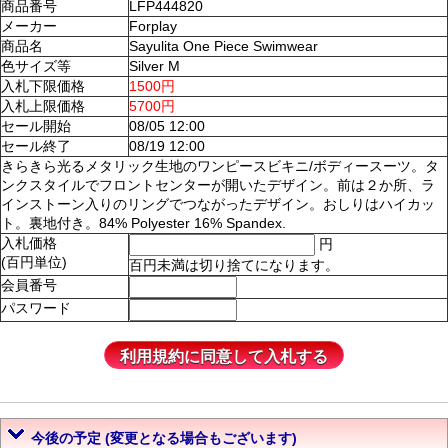
商品番号
LFP444820
メーカー
Forplay
商品名
Sayulita One Piece Swimwear
色サイズ等
Silver M
入札下限価格
1500円
入札上限価格
5700円
セール開始
08/05 12:00
セール終了
08/19 12:00
きらきら光るメタリック生地のワンピースビキニ/ボディースーツ。タ
ンクスタイルでフロントセンターが開いたデザイン。前は２か所、ラ
インストーン入りのリングでつながったデザイン。おしりはハイカッ
ト。裏地付き。84% Polyester 16% Spandex.
入札価格
円
(百円単位)
百円未満は切り捨てになります。
会員番号
パスワード
今後の予定 (変更となる場合もございます)