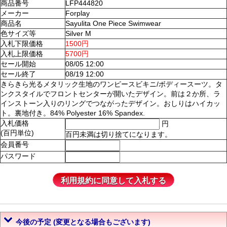
商品番号
LFP444820
メーカー
Forplay
商品名
Sayulita One Piece Swimwear
色サイズ等
Silver M
入札下限価格
1500円
入札上限価格
5700円
セール開始
08/05 12:00
セール終了
08/19 12:00
きらきら光るメタリック生地のワンピースビキニ/ボディースーツ。タ
ンクスタイルでフロントセンターが開いたデザイン。前は２か所、ラ
インストーン入りのリングでつながったデザイン。おしりはハイカッ
ト。裏地付き。84% Polyester 16% Spandex.
入札価格
円
(百円単位)
百円未満は切り捨てになります。
会員番号
パスワード
今後の予定 (変更となる場合もございます)