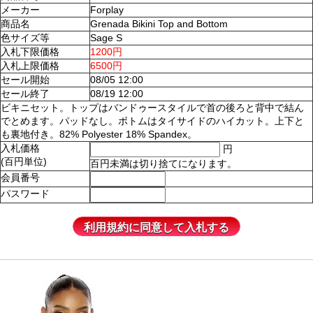
メーカー
Forplay
商品名
Grenada Bikini Top and Bottom
色サイズ等
Sage S
入札下限価格
1200円
入札上限価格
6500円
セール開始
08/05 12:00
セール終了
08/19 12:00
ビキニセット。トップはバンドゥースタイルで首の後ろと背中で結ん
でとめます。パッドなし。ボトムはタイサイドのハイカット。上下と
も裏地付き。82% Polyester 18% Spandex。
入札価格
円
(百円単位)
百円未満は切り捨てになります。
会員番号
パスワード