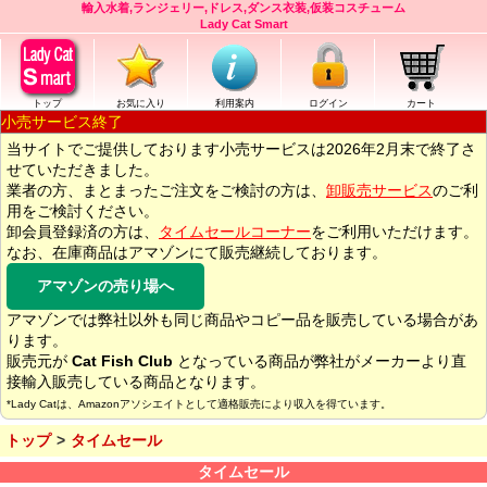
輸入水着,ランジェリー,ドレス,ダンス衣装,仮装コスチューム
Lady Cat Smart
トップ
お気に入り
利用案内
ログイン
カート
小売サービス終了
当サイトでご提供しております小売サービスは2026年2月末で終了さ
せていただきました。
業者の方、まとまったご注文をご検討の方は、
卸販売サービス
のご利
用をご検討ください。
卸会員登録済の方は、
タイムセールコーナー
をご利用いただけます。
なお、在庫商品はアマゾンにて販売継続しております。
アマゾンの売り場へ
アマゾンでは弊社以外も同じ商品やコピー品を販売している場合があ
ります。
販売元が
Cat Fish Club
となっている商品が弊社がメーカーより直
接輸入販売している商品となります。
*Lady Catは、Amazonアソシエイトとして適格販売により収入を得ています。
トップ
タイムセール
タイムセール