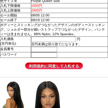
色サイズ等
Purple Queen Size
入札下限価格
1000円
入札上限価格
2900円
セール開始
08/05 12:00
セール終了
08/19 12:00
ボディーとストッキングがつながったデザインのボディーストッキン
グ。ショルダー部分が細いストラップでつながったデザイン。パンテ
ィーは含まれません。88% Nylon, 12% Spandex。
入札価格
円
(百円単位)
百円未満は切り捨てになります。
会員番号
パスワード