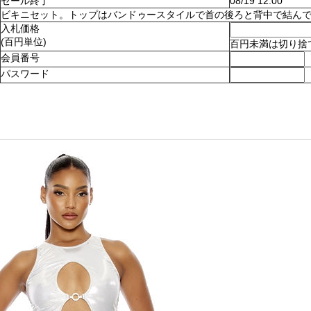
セール終了
08/19 12:00
ビキニセット。トップはバンドゥースタイルで首の後ろと背中で結んでとめます
入札価格
(百円単位)
百円未満は切り捨
会員番号
パスワード