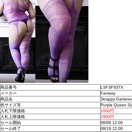
商品番号
LSFSF937X
メーカー
Fantasy
商品名
Strappy Gartere
色サイズ等
Purple Queen Si
入札下限価格
1000円
入札上限価格
2900円
セール開始
08/05 12:00
セール終了
08/19 12:00