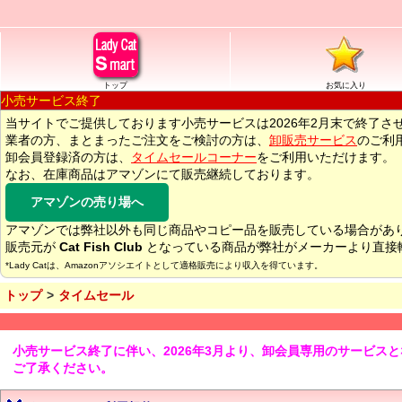
トップ
お気に入り
小売サービス終了
当サイトでご提供しております小売サービスは2026年2月末で終了さ
業者の方、まとまったご注文をご検討の方は、
卸販売サービス
のご利
卸会員登録済の方は、
タイムセールコーナー
をご利用いただけます。
なお、在庫商品はアマゾンにて販売継続しております。
アマゾンの売り場へ
アマゾンでは弊社以外も同じ商品やコピー品を販売している場合があ
販売元が
Cat Fish Club
となっている商品が弊社がメーカーより直接
*Lady Catは、Amazonアソシエイトとして適格販売により収入を得ています。
トップ
タイムセール
小売サービス終了に伴い、2026年3月より、卸会員専用のサービス
ご了承ください。