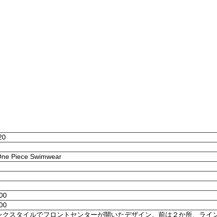
20
 One Piece Swimwear
:00
:00
ンクスタイルでフロントセンターが開いたデザイン。前は２か所、ライ