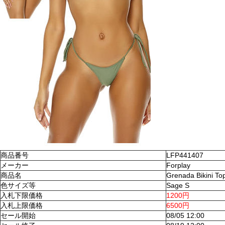
商品番号
LFP441407
メーカー
Forplay
商品名
Grenada Bikini To
色サイズ等
Sage S
入札下限価格
1200円
入札上限価格
6500円
セール開始
08/05 12:00