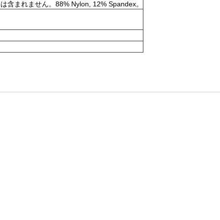
。88% Nylon, 12% Spandex。