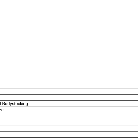
d Bodystocking
ze