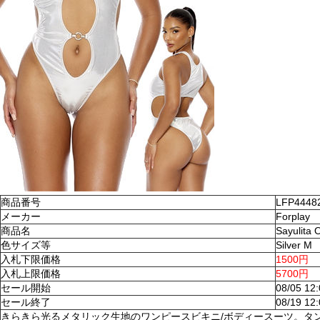
商品番号
LFP4448
メーカー
Forplay
商品名
Sayulita
色サイズ等
Silver M
入札下限価格
1500円
入札上限価格
5700円
セール開始
08/05 12
セール終了
08/19 12
きらきら光るメタリック生地のワンピースビキニ/ボディースーツ。タ