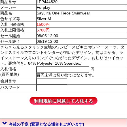
商品番号
LFP444820
メーカー
Forplay
商品名
Sayulita One Piece Swimwear
色サイズ等
Silver M
入札下限価格
1500円
入札上限価格
5700円
セール開始
08/05 12:00
セール終了
08/19 12:00
きらきら光るメタリック生地のワンピースビキニ/ボディースーツ。タ
ンクスタイルでフロントセンターが開いたデザイン。前は２か所、ラ
インストーン入りのリングでつながったデザイン。おしりはハイカッ
ト。裏地付き。84% Polyester 16% Spandex.
入札価格
円
(百円単位)
百円未満は切り捨てになります。
会員番号
パスワード
今後の予定 (変更となる場合もございます)