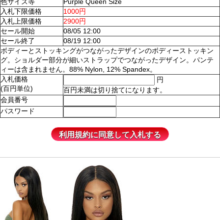
色サイズ等
Purple Queen Size
入札下限価格
1000円
入札上限価格
2900円
セール開始
08/05 12:00
セール終了
08/19 12:00
ボディーとストッキングがつながったデザインのボディーストッキン
グ。ショルダー部分が細いストラップでつながったデザイン。パンテ
ィーは含まれません。88% Nylon, 12% Spandex。
入札価格
円
(百円単位)
百円未満は切り捨てになります。
会員番号
パスワード