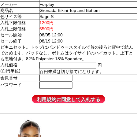
メーカー
Forplay
商品名
Grenada Bikini Top and Bottom
色サイズ等
Sage S
入札下限価格
1200円
入札上限価格
6500円
セール開始
08/05 12:00
セール終了
08/19 12:00
ビキニセット。トップはバンドゥースタイルで首の後ろと背中で結ん
でとめます。パッドなし。ボトムはタイサイドのハイカット。上下と
も裏地付き。82% Polyester 18% Spandex。
入札価格
円
(百円単位)
百円未満は切り捨てになります。
会員番号
パスワード