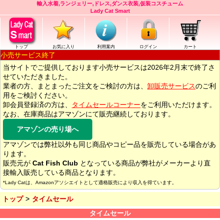
輸入水着,ランジェリー,ドレス,ダンス衣装,仮装コスチューム
Lady Cat Smart
トップ
お気に入り
利用案内
ログイン
カート
小売サービス終了
当サイトでご提供しております小売サービスは2026年2月末で終了さ
せていただきました。
業者の方、まとまったご注文をご検討の方は、
卸販売サービス
のご利
用をご検討ください。
卸会員登録済の方は、
タイムセールコーナー
をご利用いただけます。
なお、在庫商品はアマゾンにて販売継続しております。
アマゾンの売り場へ
アマゾンでは弊社以外も同じ商品やコピー品を販売している場合があ
ります。
販売元が
Cat Fish Club
となっている商品が弊社がメーカーより直
接輸入販売している商品となります。
*Lady Catは、Amazonアソシエイトとして適格販売により収入を得ています。
トップ
タイムセール
タイムセール