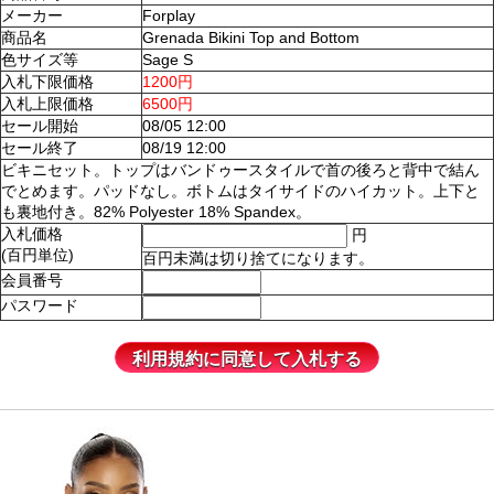
メーカー
Forplay
商品名
Grenada Bikini Top and Bottom
色サイズ等
Sage S
入札下限価格
1200円
入札上限価格
6500円
セール開始
08/05 12:00
セール終了
08/19 12:00
ビキニセット。トップはバンドゥースタイルで首の後ろと背中で結ん
でとめます。パッドなし。ボトムはタイサイドのハイカット。上下と
も裏地付き。82% Polyester 18% Spandex。
入札価格
円
(百円単位)
百円未満は切り捨てになります。
会員番号
パスワード