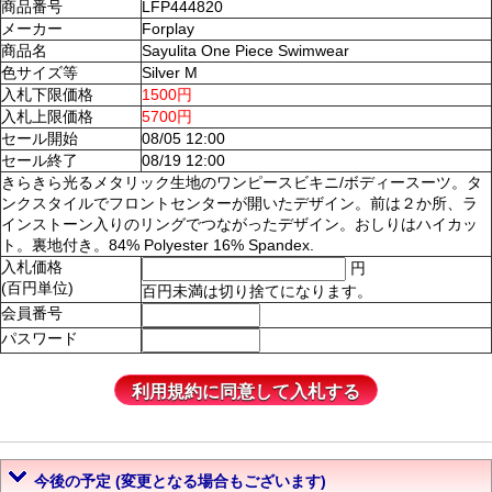
商品番号
LFP444820
メーカー
Forplay
商品名
Sayulita One Piece Swimwear
色サイズ等
Silver M
入札下限価格
1500円
入札上限価格
5700円
セール開始
08/05 12:00
セール終了
08/19 12:00
きらきら光るメタリック生地のワンピースビキニ/ボディースーツ。タ
ンクスタイルでフロントセンターが開いたデザイン。前は２か所、ラ
インストーン入りのリングでつながったデザイン。おしりはハイカッ
ト。裏地付き。84% Polyester 16% Spandex.
入札価格
円
(百円単位)
百円未満は切り捨てになります。
会員番号
パスワード
今後の予定 (変更となる場合もございます)