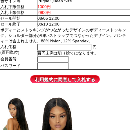
色サイズ等
Purple Queen Size
入札下限価格
1000円
入札上限価格
2900円
セール開始
08/05 12:00
セール終了
08/19 12:00
ボディーとストッキングがつながったデザインのボディーストッキン
グ。ショルダー部分が細いストラップでつながったデザイン。パンテ
ィーは含まれません。88% Nylon, 12% Spandex。
入札価格
円
(百円単位)
百円未満は切り捨てになります。
会員番号
パスワード