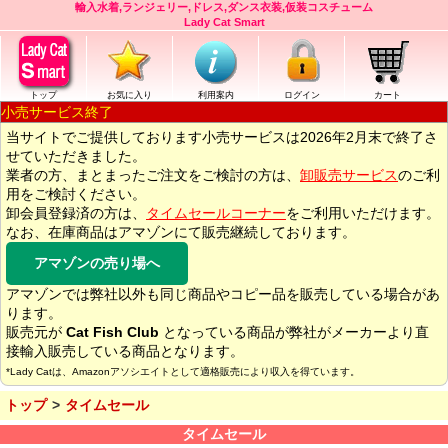
輸入水着,ランジェリー,ドレス,ダンス衣装,仮装コスチューム
Lady Cat Smart
トップ
お気に入り
利用案内
ログイン
カート
小売サービス終了
当サイトでご提供しております小売サービスは2026年2月末で終了さ
せていただきました。
業者の方、まとまったご注文をご検討の方は、
卸販売サービス
のご利
用をご検討ください。
卸会員登録済の方は、
タイムセールコーナー
をご利用いただけます。
なお、在庫商品はアマゾンにて販売継続しております。
アマゾンの売り場へ
アマゾンでは弊社以外も同じ商品やコピー品を販売している場合があ
ります。
販売元が
Cat Fish Club
となっている商品が弊社がメーカーより直
接輸入販売している商品となります。
*Lady Catは、Amazonアソシエイトとして適格販売により収入を得ています。
トップ
タイムセール
タイムセール