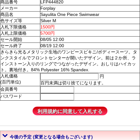
商品番号
LFP444820
メーカー
Forplay
商品名
Sayulita One Piece Swimwear
色サイズ等
Silver M
入札下限価格
1500円
入札上限価格
5700円
セール開始
08/05 12:00
セール終了
08/19 12:00
きらきら光るメタリック生地のワンピースビキニ/ボディースーツ。タ
ンクスタイルでフロントセンターが開いたデザイン。前は２か所、ラ
インストーン入りのリングでつながったデザイン。おしりはハイカッ
ト。裏地付き。84% Polyester 16% Spandex.
入札価格
円
(百円単位)
百円未満は切り捨てになります。
会員番号
パスワード
今後の予定 (変更となる場合もございます)