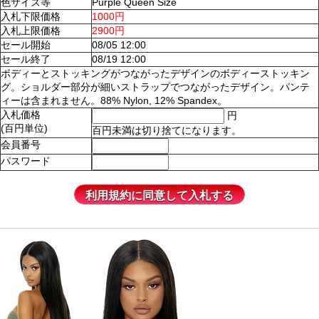
色サイズ等
Purple Queen Size
入札下限価格
1000円
入札上限価格
2900円
セール開始
08/05 12:00
セール終了
08/19 12:00
ボディーとストッキングがつながったデザインのボディーストッキン
グ。ショルダー部分が細いストラップでつながったデザイン。パンテ
ィーは含まれません。88% Nylon, 12% Spandex。
入札価格
円
(百円単位)
百円未満は切り捨てになります。
会員番号
パスワード