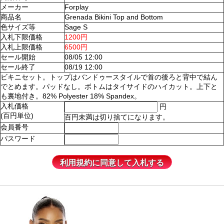
メーカー
Forplay
商品名
Grenada Bikini Top and Bottom
色サイズ等
Sage S
入札下限価格
1200円
入札上限価格
6500円
セール開始
08/05 12:00
セール終了
08/19 12:00
ビキニセット。トップはバンドゥースタイルで首の後ろと背中で結ん
でとめます。パッドなし。ボトムはタイサイドのハイカット。上下と
も裏地付き。82% Polyester 18% Spandex。
入札価格
円
(百円単位)
百円未満は切り捨てになります。
会員番号
パスワード