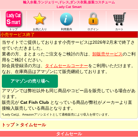
輸入水着,ランジェリー,ドレス,ダンス衣装,仮装コスチューム
Lady Cat Smart
トップ
お気に入り
利用案内
ログイン
カート
小売サービス終了
当サイトでご提供しております小売サービスは2026年2月末で終了さ
せていただきました。
業者の方、まとまったご注文をご検討の方は、
卸販売サービス
のご利
用をご検討ください。
卸会員登録済の方は、
タイムセールコーナー
をご利用いただけます。
なお、在庫商品はアマゾンにて販売継続しております。
アマゾンの売り場へ
アマゾンでは弊社以外も同じ商品やコピー品を販売している場合があ
ります。
販売元が
Cat Fish Club
となっている商品が弊社がメーカーより直
接輸入販売している商品となります。
*Lady Catは、Amazonアソシエイトとして適格販売により収入を得ています。
トップ
タイムセール
タイムセール