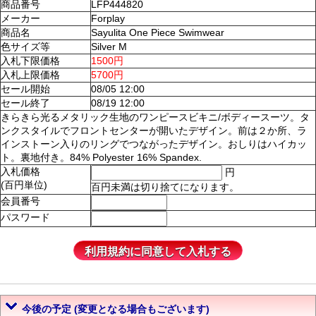
商品番号
LFP444820
メーカー
Forplay
商品名
Sayulita One Piece Swimwear
色サイズ等
Silver M
入札下限価格
1500円
入札上限価格
5700円
セール開始
08/05 12:00
セール終了
08/19 12:00
きらきら光るメタリック生地のワンピースビキニ/ボディースーツ。タ
ンクスタイルでフロントセンターが開いたデザイン。前は２か所、ラ
インストーン入りのリングでつながったデザイン。おしりはハイカッ
ト。裏地付き。84% Polyester 16% Spandex.
入札価格
円
(百円単位)
百円未満は切り捨てになります。
会員番号
パスワード
今後の予定 (変更となる場合もございます)