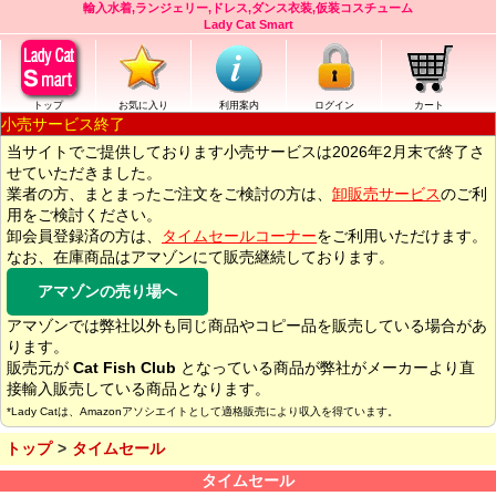
輸入水着,ランジェリー,ドレス,ダンス衣装,仮装コスチューム
Lady Cat Smart
トップ
お気に入り
利用案内
ログイン
カート
小売サービス終了
当サイトでご提供しております小売サービスは2026年2月末で終了さ
せていただきました。
業者の方、まとまったご注文をご検討の方は、
卸販売サービス
のご利
用をご検討ください。
卸会員登録済の方は、
タイムセールコーナー
をご利用いただけます。
なお、在庫商品はアマゾンにて販売継続しております。
アマゾンの売り場へ
アマゾンでは弊社以外も同じ商品やコピー品を販売している場合があ
ります。
販売元が
Cat Fish Club
となっている商品が弊社がメーカーより直
接輸入販売している商品となります。
*Lady Catは、Amazonアソシエイトとして適格販売により収入を得ています。
トップ
タイムセール
タイムセール