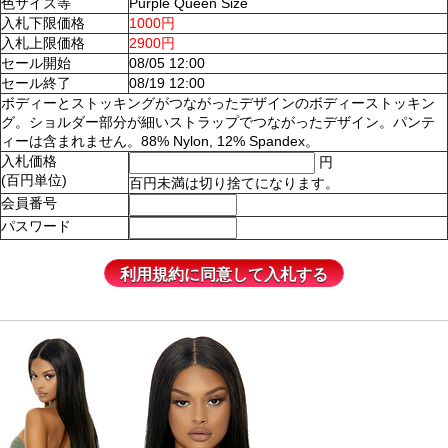
色サイズ等
Purple Queen Size
入札下限価格
1000円
入札上限価格
2900円
セール開始
08/05 12:00
セール終了
08/19 12:00
ボディーとストッキングがつながったデザインのボディーストッキン
グ。ショルダー部分が細いストラップでつながったデザイン。パンテ
ィーは含まれません。88% Nylon, 12% Spandex。
入札価格
円
(百円単位)
百円未満は切り捨てになります。
会員番号
パスワード