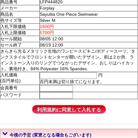
商品番号
LFP444820
メーカー
Forplay
商品名
Sayulita One Piece Swimwear
色サイズ等
Silver M
入札下限価格
1500円
入札上限価格
5700円
セール開始
08/05 12:00
セール終了
08/19 12:00
きらきら光るメタリック生地のワンピースビキニ/ボディースーツ。タ
ンクスタイルでフロントセンターが開いたデザイン。前は２か所、ラ
インストーン入りのリングでつながったデザイン。おしりはハイカッ
ト。裏地付き。84% Polyester 16% Spandex.
入札価格
円
(百円単位)
百円未満は切り捨てになります。
会員番号
パスワード
今後の予定 (変更となる場合もございます)