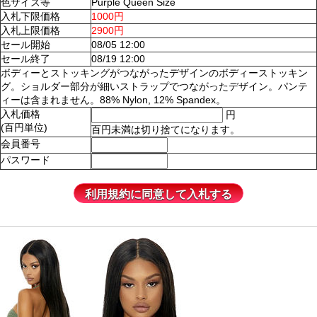
色サイズ等
Purple Queen Size
入札下限価格
1000円
入札上限価格
2900円
セール開始
08/05 12:00
セール終了
08/19 12:00
ボディーとストッキングがつながったデザインのボディーストッキン
グ。ショルダー部分が細いストラップでつながったデザイン。パンテ
ィーは含まれません。88% Nylon, 12% Spandex。
入札価格
円
(百円単位)
百円未満は切り捨てになります。
会員番号
パスワード