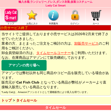
輸入水着,ランジェリー,ドレス,ダンス衣装,仮装コスチューム
Lady Cat Smart
トップ
お気に入り
利用案内
ログイン
カート
小売サービス終了
当サイトでご提供しております小売サービスは2026年2月末で終了さ
せていただきました。
業者の方、まとまったご注文をご検討の方は、
卸販売サービス
のご利
用をご検討ください。
卸会員登録済の方は、
タイムセールコーナー
をご利用いただけます。
なお、在庫商品はアマゾンにて販売継続しております。
アマゾンの売り場へ
アマゾンでは弊社以外も同じ商品やコピー品を販売している場合があ
ります。
販売元が
Cat Fish Club
となっている商品が弊社がメーカーより直
接輸入販売している商品となります。
*Lady Catは、Amazonアソシエイトとして適格販売により収入を得ています。
トップ
タイムセール
タイムセール