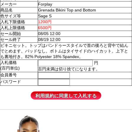
メーカー
Forplay
商品名
Grenada Bikini Top and Bottom
色サイズ等
Sage S
入札下限価格
1200円
入札上限価格
6500円
セール開始
08/05 12:00
セール終了
08/19 12:00
ビキニセット。トップはバンドゥースタイルで首の後ろと背中で結ん
でとめます。パッドなし。ボトムはタイサイドのハイカット。上下と
も裏地付き。82% Polyester 18% Spandex。
入札価格
円
(百円単位)
百円未満は切り捨てになります。
会員番号
パスワード