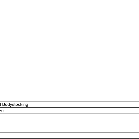
d Bodystocking
ze