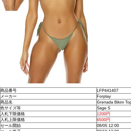
商品番号
LFP441407
メーカー
Forplay
商品名
Grenada Bikini To
色サイズ等
Sage S
入札下限価格
1200円
入札上限価格
6500円
セール開始
08/05 12:00