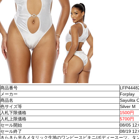
商品番号
LFP4448
メーカー
Forplay
商品名
Sayulita
色サイズ等
Silver M
入札下限価格
1500円
入札上限価格
5700円
セール開始
08/05 12
セール終了
08/19 12
きらきら光るメタリック生地のワンピースビキニ/ボディースーツ。タ