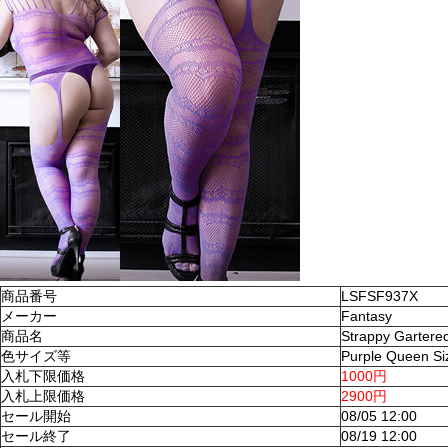
商品番号
LSFSF937X
メーカー
Fantasy
商品名
Strappy Gartere
色サイズ等
Purple Queen Si
入札下限価格
1000円
入札上限価格
2900円
セール開始
08/05 12:00
セール終了
08/19 12:00