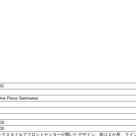
20
 One Piece Swimwear
:00
:00
ンクスタイルでフロントセンターが開いたデザイン。前は２か所、ライ