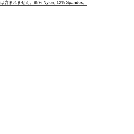
。88% Nylon, 12% Spandex。