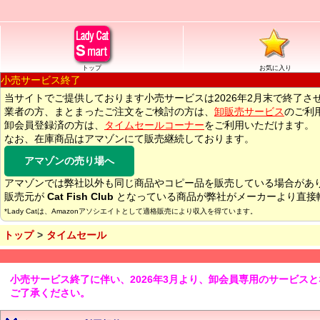
トップ
お気に入り
小売サービス終了
当サイトでご提供しております小売サービスは2026年2月末で終了さ
業者の方、まとまったご注文をご検討の方は、
卸販売サービス
のご利
卸会員登録済の方は、
タイムセールコーナー
をご利用いただけます。
なお、在庫商品はアマゾンにて販売継続しております。
アマゾンの売り場へ
アマゾンでは弊社以外も同じ商品やコピー品を販売している場合があ
販売元が
Cat Fish Club
となっている商品が弊社がメーカーより直接
*Lady Catは、Amazonアソシエイトとして適格販売により収入を得ています。
トップ
タイムセール
小売サービス終了に伴い、2026年3月より、卸会員専用のサービス
ご了承ください。