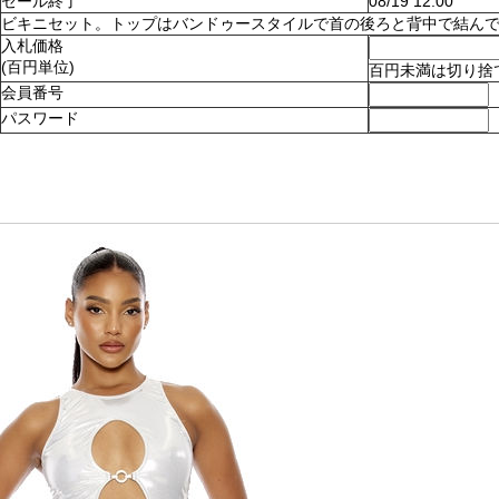
セール終了
08/19 12:00
ビキニセット。トップはバンドゥースタイルで首の後ろと背中で結んでとめます
入札価格
(百円単位)
百円未満は切り捨
会員番号
パスワード