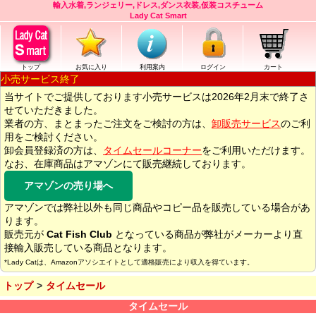
輸入水着,ランジェリー,ドレス,ダンス衣装,仮装コスチューム
Lady Cat Smart
トップ
お気に入り
利用案内
ログイン
カート
小売サービス終了
当サイトでご提供しております小売サービスは2026年2月末で終了さ
せていただきました。
業者の方、まとまったご注文をご検討の方は、
卸販売サービス
のご利
用をご検討ください。
卸会員登録済の方は、
タイムセールコーナー
をご利用いただけます。
なお、在庫商品はアマゾンにて販売継続しております。
アマゾンの売り場へ
アマゾンでは弊社以外も同じ商品やコピー品を販売している場合があ
ります。
販売元が
Cat Fish Club
となっている商品が弊社がメーカーより直
接輸入販売している商品となります。
*Lady Catは、Amazonアソシエイトとして適格販売により収入を得ています。
トップ
タイムセール
タイムセール