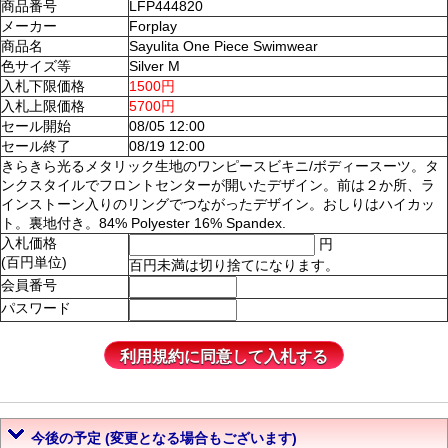
商品番号
LFP444820
メーカー
Forplay
商品名
Sayulita One Piece Swimwear
色サイズ等
Silver M
入札下限価格
1500円
入札上限価格
5700円
セール開始
08/05 12:00
セール終了
08/19 12:00
きらきら光るメタリック生地のワンピースビキニ/ボディースーツ。タ
ンクスタイルでフロントセンターが開いたデザイン。前は２か所、ラ
インストーン入りのリングでつながったデザイン。おしりはハイカッ
ト。裏地付き。84% Polyester 16% Spandex.
入札価格
円
(百円単位)
百円未満は切り捨てになります。
会員番号
パスワード
今後の予定 (変更となる場合もございます)