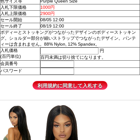
色サイズ等
Purple Queen Size
入札下限価格
1000円
入札上限価格
2900円
セール開始
08/05 12:00
セール終了
08/19 12:00
ボディーとストッキングがつながったデザインのボディーストッキン
グ。ショルダー部分が細いストラップでつながったデザイン。パンテ
ィーは含まれません。88% Nylon, 12% Spandex。
入札価格
円
(百円単位)
百円未満は切り捨てになります。
会員番号
パスワード