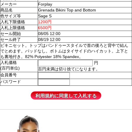
メーカー
Forplay
商品名
Grenada Bikini Top and Bottom
色サイズ等
Sage S
入札下限価格
1200円
入札上限価格
6500円
セール開始
08/05 12:00
セール終了
08/19 12:00
ビキニセット。トップはバンドゥースタイルで首の後ろと背中で結ん
でとめます。パッドなし。ボトムはタイサイドのハイカット。上下と
も裏地付き。82% Polyester 18% Spandex。
入札価格
円
(百円単位)
百円未満は切り捨てになります。
会員番号
パスワード