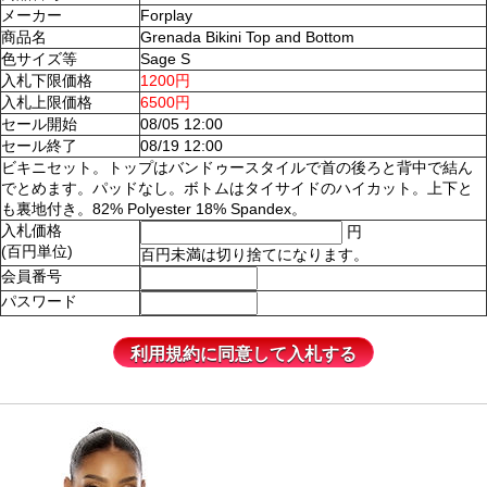
メーカー
Forplay
商品名
Grenada Bikini Top and Bottom
色サイズ等
Sage S
入札下限価格
1200円
入札上限価格
6500円
セール開始
08/05 12:00
セール終了
08/19 12:00
ビキニセット。トップはバンドゥースタイルで首の後ろと背中で結ん
でとめます。パッドなし。ボトムはタイサイドのハイカット。上下と
も裏地付き。82% Polyester 18% Spandex。
入札価格
円
(百円単位)
百円未満は切り捨てになります。
会員番号
パスワード