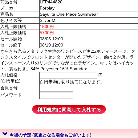
商品番号
LFP444820
メーカー
Forplay
商品名
Sayulita One Piece Swimwear
色サイズ等
Silver M
入札下限価格
1500円
入札上限価格
5700円
セール開始
08/05 12:00
セール終了
08/19 12:00
きらきら光るメタリック生地のワンピースビキニ/ボディースーツ。タ
ンクスタイルでフロントセンターが開いたデザイン。前は２か所、ラ
インストーン入りのリングでつながったデザイン。おしりはハイカッ
ト。裏地付き。84% Polyester 16% Spandex.
入札価格
円
(百円単位)
百円未満は切り捨てになります。
会員番号
パスワード
今後の予定 (変更となる場合もございます)