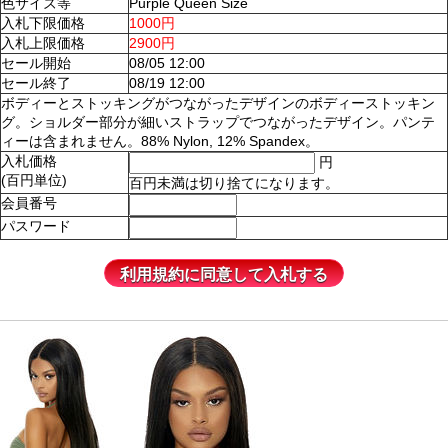
色サイズ等
Purple Queen Size
入札下限価格
1000円
入札上限価格
2900円
セール開始
08/05 12:00
セール終了
08/19 12:00
ボディーとストッキングがつながったデザインのボディーストッキン
グ。ショルダー部分が細いストラップでつながったデザイン。パンテ
ィーは含まれません。88% Nylon, 12% Spandex。
入札価格
円
(百円単位)
百円未満は切り捨てになります。
会員番号
パスワード