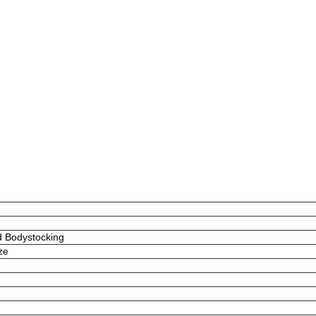
d Bodystocking
ze