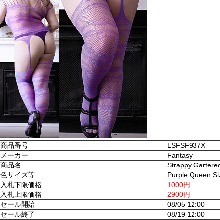
商品番号
LSFSF937X
メーカー
Fantasy
商品名
Strappy Gartere
色サイズ等
Purple Queen Si
入札下限価格
1000円
入札上限価格
2900円
セール開始
08/05 12:00
セール終了
08/19 12:00