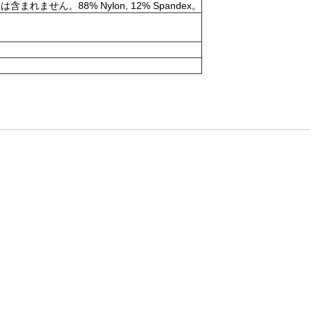
。88% Nylon, 12% Spandex。