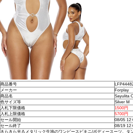
商品番号
LFP4448
メーカー
Forplay
商品名
Sayulita
色サイズ等
Silver M
入札下限価格
1500円
入札上限価格
5700円
セール開始
08/05 12
セール終了
08/19 12
きらきら光るメタリック生地のワンピースビキニ/ボディースーツ。タ