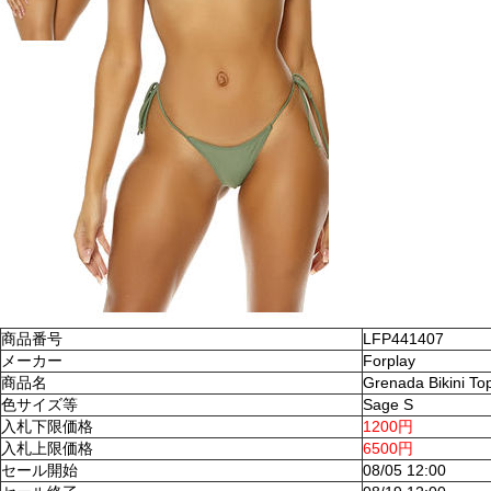
商品番号
LFP441407
メーカー
Forplay
商品名
Grenada Bikini To
色サイズ等
Sage S
入札下限価格
1200円
入札上限価格
6500円
セール開始
08/05 12:00