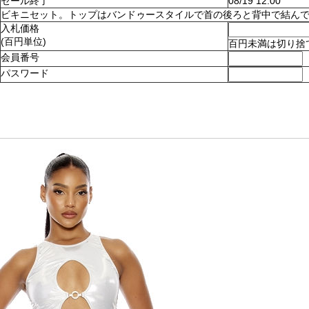
セール終了
08/19 12:00
ビキニセット。トップはバンドゥースタイルで首の後ろと背中で結んでとめます
入札価格
(百円単位)
百円未満は切り捨
会員番号
パスワード