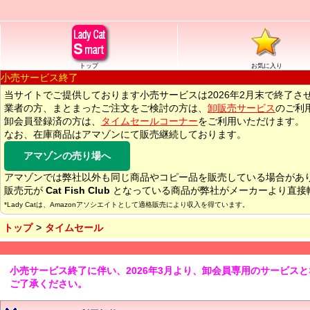
トップ
お気に入り
小売サービス終了
当サイトでご提供しております小売サービスは2026年2月末で終了さ
業者の方、まとまったご注文をご検討の方は、
卸販売サービス
のご利
卸会員登録済の方は、
タイムセールコーナー
をご利用いただけます。
なお、在庫商品はアマゾンにて販売継続しております。
アマゾンの売り場へ
アマゾンでは弊社以外も同じ商品やコピー品を販売している場合があ
販売元が
Cat Fish Club
となっている商品が弊社がメーカーより直接
*Lady Catは、Amazonアソシエイトとして適格販売により収入を得ています。
トップ
タイムセール
小売サービス終了に伴い、2026年3月より、卸会員専用のサービス
ご了承ください。