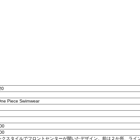
20
 One Piece Swimwear
:00
:00
ンクスタイルでフロントセンターが開いたデザイン。前は２か所、ライ