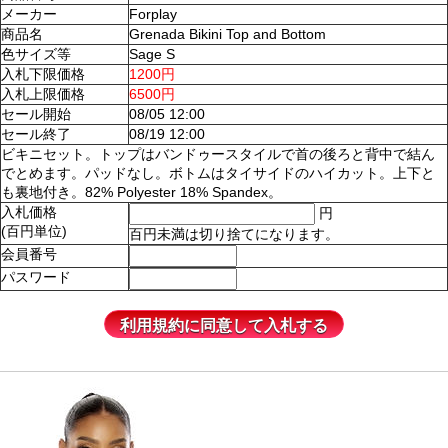
メーカー
Forplay
商品名
Grenada Bikini Top and Bottom
色サイズ等
Sage S
入札下限価格
1200円
入札上限価格
6500円
セール開始
08/05 12:00
セール終了
08/19 12:00
ビキニセット。トップはバンドゥースタイルで首の後ろと背中で結ん
でとめます。パッドなし。ボトムはタイサイドのハイカット。上下と
も裏地付き。82% Polyester 18% Spandex。
入札価格
円
(百円単位)
百円未満は切り捨てになります。
会員番号
パスワード