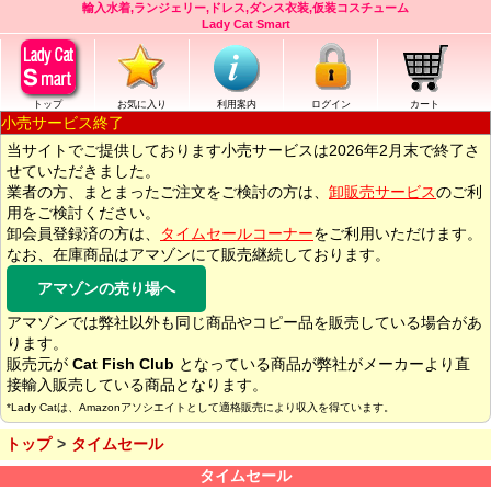
輸入水着,ランジェリー,ドレス,ダンス衣装,仮装コスチューム
Lady Cat Smart
トップ
お気に入り
利用案内
ログイン
カート
小売サービス終了
当サイトでご提供しております小売サービスは2026年2月末で終了さ
せていただきました。
業者の方、まとまったご注文をご検討の方は、
卸販売サービス
のご利
用をご検討ください。
卸会員登録済の方は、
タイムセールコーナー
をご利用いただけます。
なお、在庫商品はアマゾンにて販売継続しております。
アマゾンの売り場へ
アマゾンでは弊社以外も同じ商品やコピー品を販売している場合があ
ります。
販売元が
Cat Fish Club
となっている商品が弊社がメーカーより直
接輸入販売している商品となります。
*Lady Catは、Amazonアソシエイトとして適格販売により収入を得ています。
トップ
タイムセール
タイムセール