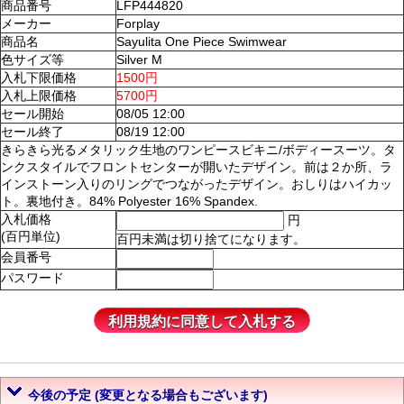
商品番号
LFP444820
メーカー
Forplay
商品名
Sayulita One Piece Swimwear
色サイズ等
Silver M
入札下限価格
1500円
入札上限価格
5700円
セール開始
08/05 12:00
セール終了
08/19 12:00
きらきら光るメタリック生地のワンピースビキニ/ボディースーツ。タ
ンクスタイルでフロントセンターが開いたデザイン。前は２か所、ラ
インストーン入りのリングでつながったデザイン。おしりはハイカッ
ト。裏地付き。84% Polyester 16% Spandex.
入札価格
円
(百円単位)
百円未満は切り捨てになります。
会員番号
パスワード
今後の予定 (変更となる場合もございます)