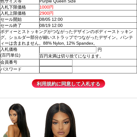
色サイズ等
Purple Queen Size
入札下限価格
1000円
入札上限価格
2900円
セール開始
08/05 12:00
セール終了
08/19 12:00
ボディーとストッキングがつながったデザインのボディーストッキン
グ。ショルダー部分が細いストラップでつながったデザイン。パンテ
ィーは含まれません。88% Nylon, 12% Spandex。
入札価格
円
(百円単位)
百円未満は切り捨てになります。
会員番号
パスワード