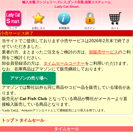
輸入水着,ランジェリー,ドレス,ダンス衣装,仮装コスチューム
Lady Cat Smart
トップ
お気に入り
利用案内
ログイン
カート
小売サービス終了
当サイトでご提供しております小売サービスは2026年2月末で終了さ
せていただきました。
業者の方、まとまったご注文をご検討の方は、
卸販売サービス
のご利
用をご検討ください。
卸会員登録済の方は、
タイムセールコーナー
をご利用いただけます。
なお、在庫商品はアマゾンにて販売継続しております。
アマゾンの売り場へ
アマゾンでは弊社以外も同じ商品やコピー品を販売している場合があ
ります。
販売元が
Cat Fish Club
となっている商品が弊社がメーカーより直
接輸入販売している商品となります。
*Lady Catは、Amazonアソシエイトとして適格販売により収入を得ています。
トップ
タイムセール
タイムセール