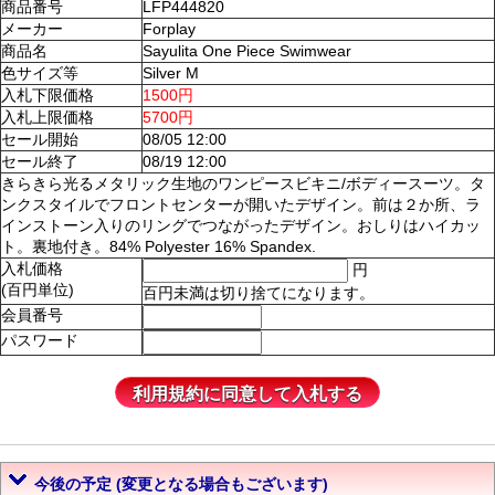
商品番号
LFP444820
メーカー
Forplay
商品名
Sayulita One Piece Swimwear
色サイズ等
Silver M
入札下限価格
1500円
入札上限価格
5700円
セール開始
08/05 12:00
セール終了
08/19 12:00
きらきら光るメタリック生地のワンピースビキニ/ボディースーツ。タ
ンクスタイルでフロントセンターが開いたデザイン。前は２か所、ラ
インストーン入りのリングでつながったデザイン。おしりはハイカッ
ト。裏地付き。84% Polyester 16% Spandex.
入札価格
円
(百円単位)
百円未満は切り捨てになります。
会員番号
パスワード
今後の予定 (変更となる場合もございます)