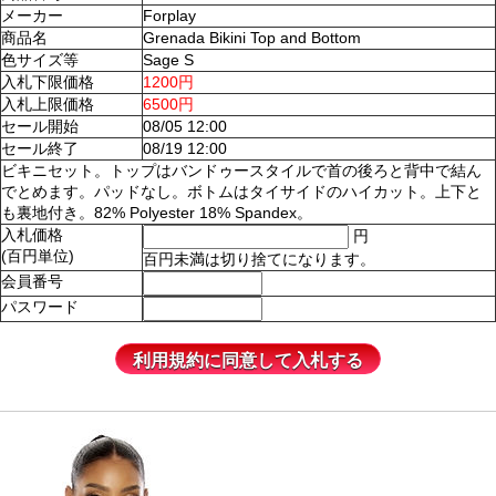
メーカー
Forplay
商品名
Grenada Bikini Top and Bottom
色サイズ等
Sage S
入札下限価格
1200円
入札上限価格
6500円
セール開始
08/05 12:00
セール終了
08/19 12:00
ビキニセット。トップはバンドゥースタイルで首の後ろと背中で結ん
でとめます。パッドなし。ボトムはタイサイドのハイカット。上下と
も裏地付き。82% Polyester 18% Spandex。
入札価格
円
(百円単位)
百円未満は切り捨てになります。
会員番号
パスワード