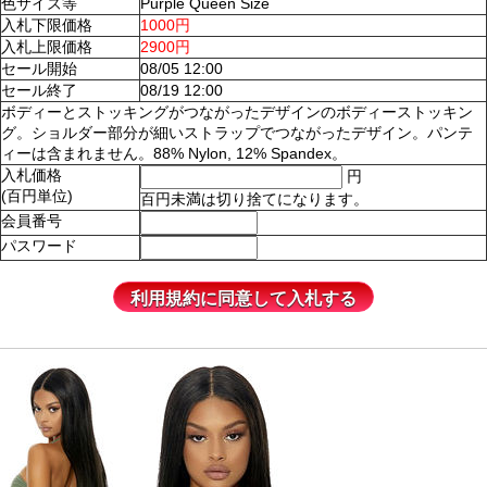
色サイズ等
Purple Queen Size
入札下限価格
1000円
入札上限価格
2900円
セール開始
08/05 12:00
セール終了
08/19 12:00
ボディーとストッキングがつながったデザインのボディーストッキン
グ。ショルダー部分が細いストラップでつながったデザイン。パンテ
ィーは含まれません。88% Nylon, 12% Spandex。
入札価格
円
(百円単位)
百円未満は切り捨てになります。
会員番号
パスワード