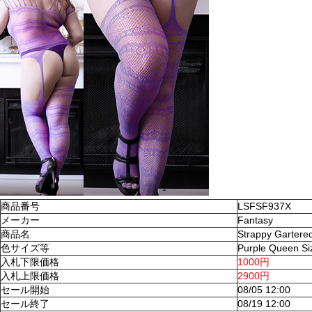
商品番号
LSFSF937X
メーカー
Fantasy
商品名
Strappy Gartere
色サイズ等
Purple Queen Si
入札下限価格
1000円
入札上限価格
2900円
セール開始
08/05 12:00
セール終了
08/19 12:00