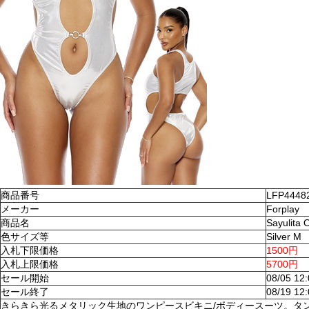
商品番号
LFP4448
メーカー
Forplay
商品名
Sayulita
色サイズ等
Silver M
入札下限価格
1500円
入札上限価格
5700円
セール開始
08/05 12
セール終了
08/19 12
きらきら光るメタリック生地のワンピースビキニ/ボディースーツ。タ