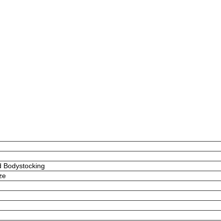
d Bodystocking
ze