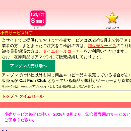
トップ
お気に入り
小売サービス終了
当サイトでご提供しております小売サービスは2026年2月末で終了さ
業者の方、まとまったご注文をご検討の方は、
卸販売サービス
のご利
卸会員登録済の方は、
タイムセールコーナー
をご利用いただけます。
なお、在庫商品はアマゾンにて販売継続しております。
アマゾンの売り場へ
アマゾンでは弊社以外も同じ商品やコピー品を販売している場合があ
販売元が
Cat Fish Club
となっている商品が弊社がメーカーより直接
*Lady Catは、Amazonアソシエイトとして適格販売により収入を得ています。
トップ
タイムセール
小売サービス終了に伴い、2026年3月より、卸会員専用のサービス
ご了承ください。