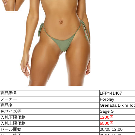
商品番号
LFP441407
メーカー
Forplay
商品名
Grenada Bikini To
色サイズ等
Sage S
入札下限価格
1200円
入札上限価格
6500円
セール開始
08/05 12:00