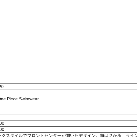
20
 One Piece Swimwear
:00
:00
ンクスタイルでフロントセンターが開いたデザイン。前は２か所、ライ