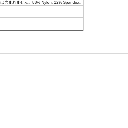
。88% Nylon, 12% Spandex。