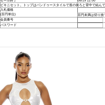
セール終了
08/19 12:00
ビキニセット。トップはバンドゥースタイルで首の後ろと背中で結んでとめます
入札価格
(百円単位)
百円未満は切り捨
会員番号
パスワード