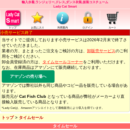
輸入水着,ランジェリー,ドレス,ダンス衣装,仮装コスチューム
Lady Cat Smart
トップ
お気に入り
利用案内
ログイン
カート
小売サービス終了
当サイトでご提供しております小売サービスは2026年2月末で終了さ
せていただきました。
業者の方、まとまったご注文をご検討の方は、
卸販売サービス
のご利
用をご検討ください。
卸会員登録済の方は、
タイムセールコーナー
をご利用いただけます。
なお、在庫商品はアマゾンにて販売継続しております。
アマゾンの売り場へ
アマゾンでは弊社以外も同じ商品やコピー品を販売している場合があ
ります。
販売元が
Cat Fish Club
となっている商品が弊社がメーカーより直
接輸入販売している商品となります。
*Lady Catは、Amazonアソシエイトとして適格販売により収入を得ています。
トップ
タイムセール
タイムセール