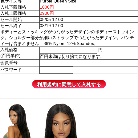
色サイズ等
Purple Queen Size
入札下限価格
1000円
入札上限価格
2900円
セール開始
08/05 12:00
セール終了
08/19 12:00
ボディーとストッキングがつながったデザインのボディーストッキン
グ。ショルダー部分が細いストラップでつながったデザイン。パンテ
ィーは含まれません。88% Nylon, 12% Spandex。
入札価格
円
(百円単位)
百円未満は切り捨てになります。
会員番号
パスワード