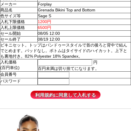
メーカー
Forplay
商品名
Grenada Bikini Top and Bottom
色サイズ等
Sage S
入札下限価格
1200円
入札上限価格
6500円
セール開始
08/05 12:00
セール終了
08/19 12:00
ビキニセット。トップはバンドゥースタイルで首の後ろと背中で結ん
でとめます。パッドなし。ボトムはタイサイドのハイカット。上下と
も裏地付き。82% Polyester 18% Spandex。
入札価格
円
(百円単位)
百円未満は切り捨てになります。
会員番号
パスワード