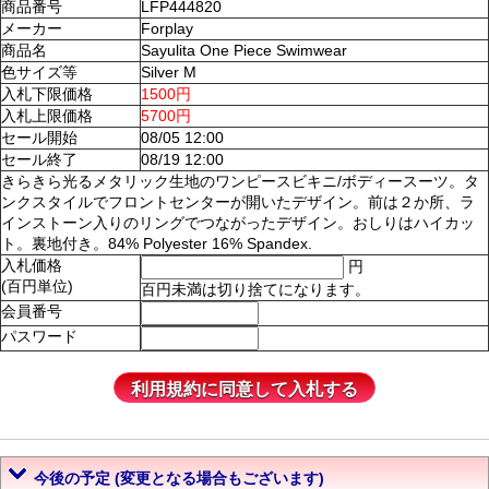
商品番号
LFP444820
メーカー
Forplay
商品名
Sayulita One Piece Swimwear
色サイズ等
Silver M
入札下限価格
1500円
入札上限価格
5700円
セール開始
08/05 12:00
セール終了
08/19 12:00
きらきら光るメタリック生地のワンピースビキニ/ボディースーツ。タ
ンクスタイルでフロントセンターが開いたデザイン。前は２か所、ラ
インストーン入りのリングでつながったデザイン。おしりはハイカッ
ト。裏地付き。84% Polyester 16% Spandex.
入札価格
円
(百円単位)
百円未満は切り捨てになります。
会員番号
パスワード
今後の予定 (変更となる場合もございます)