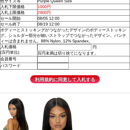
色サイズ等
Purple Queen Size
入札下限価格
1000円
入札上限価格
2900円
セール開始
08/05 12:00
セール終了
08/19 12:00
ボディーとストッキングがつながったデザインのボディーストッキン
グ。ショルダー部分が細いストラップでつながったデザイン。パンテ
ィーは含まれません。88% Nylon, 12% Spandex。
入札価格
円
(百円単位)
百円未満は切り捨てになります。
会員番号
パスワード