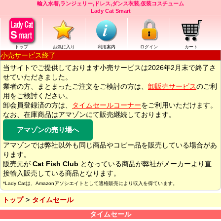
輸入水着,ランジェリー,ドレス,ダンス衣装,仮装コスチューム
Lady Cat Smart
トップ
お気に入り
利用案内
ログイン
カート
小売サービス終了
当サイトでご提供しております小売サービスは2026年2月末で終了さ
せていただきました。
業者の方、まとまったご注文をご検討の方は、
卸販売サービス
のご利
用をご検討ください。
卸会員登録済の方は、
タイムセールコーナー
をご利用いただけます。
なお、在庫商品はアマゾンにて販売継続しております。
アマゾンの売り場へ
アマゾンでは弊社以外も同じ商品やコピー品を販売している場合があ
ります。
販売元が
Cat Fish Club
となっている商品が弊社がメーカーより直
接輸入販売している商品となります。
*Lady Catは、Amazonアソシエイトとして適格販売により収入を得ています。
トップ
タイムセール
タイムセール