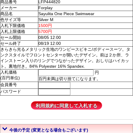
商品番号
LFP444820
メーカー
Forplay
商品名
Sayulita One Piece Swimwear
色サイズ等
Silver M
入札下限価格
1500円
入札上限価格
5700円
セール開始
08/05 12:00
セール終了
08/19 12:00
きらきら光るメタリック生地のワンピースビキニ/ボディースーツ。タ
ンクスタイルでフロントセンターが開いたデザイン。前は２か所、ラ
インストーン入りのリングでつながったデザイン。おしりはハイカッ
ト。裏地付き。84% Polyester 16% Spandex.
入札価格
円
(百円単位)
百円未満は切り捨てになります。
会員番号
パスワード
今後の予定 (変更となる場合もございます)