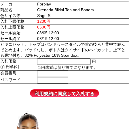
メーカー
Forplay
商品名
Grenada Bikini Top and Bottom
色サイズ等
Sage S
入札下限価格
1200円
入札上限価格
6500円
セール開始
08/05 12:00
セール終了
08/19 12:00
ビキニセット。トップはバンドゥースタイルで首の後ろと背中で結ん
でとめます。パッドなし。ボトムはタイサイドのハイカット。上下と
も裏地付き。82% Polyester 18% Spandex。
入札価格
円
(百円単位)
百円未満は切り捨てになります。
会員番号
パスワード