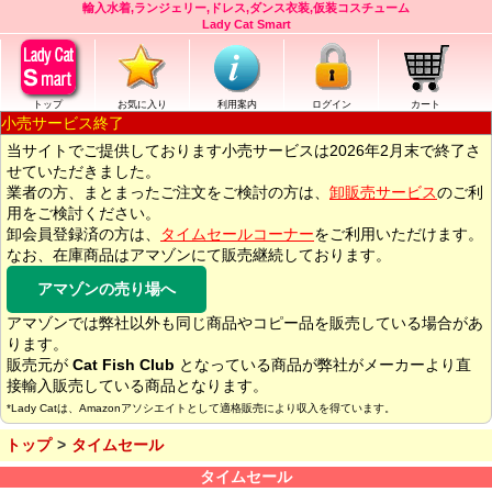
輸入水着,ランジェリー,ドレス,ダンス衣装,仮装コスチューム
Lady Cat Smart
トップ
お気に入り
利用案内
ログイン
カート
小売サービス終了
当サイトでご提供しております小売サービスは2026年2月末で終了さ
せていただきました。
業者の方、まとまったご注文をご検討の方は、
卸販売サービス
のご利
用をご検討ください。
卸会員登録済の方は、
タイムセールコーナー
をご利用いただけます。
なお、在庫商品はアマゾンにて販売継続しております。
アマゾンの売り場へ
アマゾンでは弊社以外も同じ商品やコピー品を販売している場合があ
ります。
販売元が
Cat Fish Club
となっている商品が弊社がメーカーより直
接輸入販売している商品となります。
*Lady Catは、Amazonアソシエイトとして適格販売により収入を得ています。
トップ
タイムセール
タイムセール