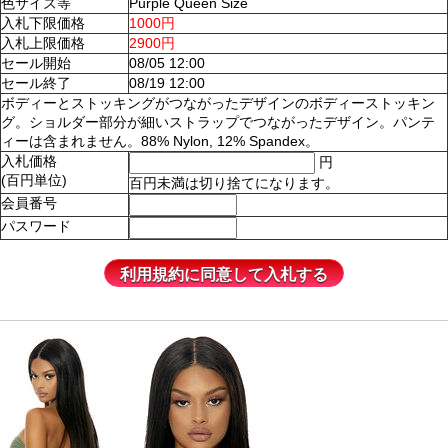
色サイズ等
Purple Queen Size
入札下限価格
1000円
入札上限価格
2900円
セール開始
08/05 12:00
セール終了
08/19 12:00
ボディーとストッキングがつながったデザインのボディーストッキン
グ。ショルダー部分が細いストラップでつながったデザイン。パンテ
ィーは含まれません。88% Nylon, 12% Spandex。
入札価格
円
(百円単位)
百円未満は切り捨てになります。
会員番号
パスワード