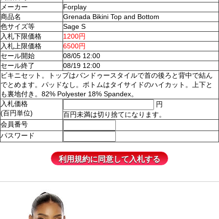
メーカー
Forplay
商品名
Grenada Bikini Top and Bottom
色サイズ等
Sage S
入札下限価格
1200円
入札上限価格
6500円
セール開始
08/05 12:00
セール終了
08/19 12:00
ビキニセット。トップはバンドゥースタイルで首の後ろと背中で結ん
でとめます。パッドなし。ボトムはタイサイドのハイカット。上下と
も裏地付き。82% Polyester 18% Spandex。
入札価格
円
(百円単位)
百円未満は切り捨てになります。
会員番号
パスワード