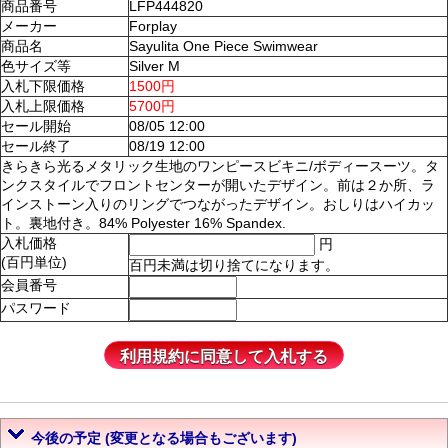
商品番号
LFP444820
メーカー
Forplay
商品名
Sayulita One Piece Swimwear
色サイズ等
Silver M
入札下限価格
1500円
入札上限価格
5700円
セール開始
08/05 12:00
セール終了
08/19 12:00
きらきら光るメタリック生地のワンピースビキニ/ボディースーツ。タ
ンクスタイルでフロントセンターが開いたデザイン。前は２か所、ラ
インストーン入りのリングでつながったデザイン。おしりはハイカッ
ト。裏地付き。84% Polyester 16% Spandex.
入札価格
円
(百円単位)
百円未満は切り捨てになります。
会員番号
パスワード
今後の予定 (変更となる場合もございます)