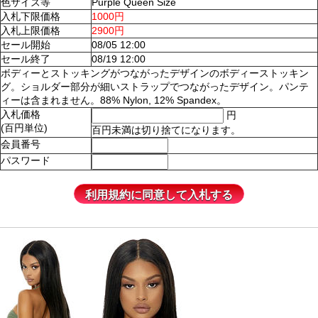
色サイズ等
Purple Queen Size
入札下限価格
1000円
入札上限価格
2900円
セール開始
08/05 12:00
セール終了
08/19 12:00
ボディーとストッキングがつながったデザインのボディーストッキン
グ。ショルダー部分が細いストラップでつながったデザイン。パンテ
ィーは含まれません。88% Nylon, 12% Spandex。
入札価格
円
(百円単位)
百円未満は切り捨てになります。
会員番号
パスワード