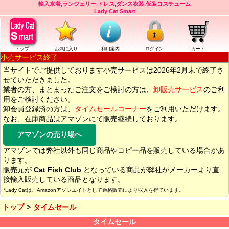
輸入水着,ランジェリー,ドレス,ダンス衣装,仮装コスチューム
Lady Cat Smart
トップ
お気に入り
利用案内
ログイン
カート
小売サービス終了
当サイトでご提供しております小売サービスは2026年2月末で終了さ
せていただきました。
業者の方、まとまったご注文をご検討の方は、
卸販売サービス
のご利
用をご検討ください。
卸会員登録済の方は、
タイムセールコーナー
をご利用いただけます。
なお、在庫商品はアマゾンにて販売継続しております。
アマゾンの売り場へ
アマゾンでは弊社以外も同じ商品やコピー品を販売している場合があ
ります。
販売元が
Cat Fish Club
となっている商品が弊社がメーカーより直
接輸入販売している商品となります。
*Lady Catは、Amazonアソシエイトとして適格販売により収入を得ています。
トップ
タイムセール
タイムセール