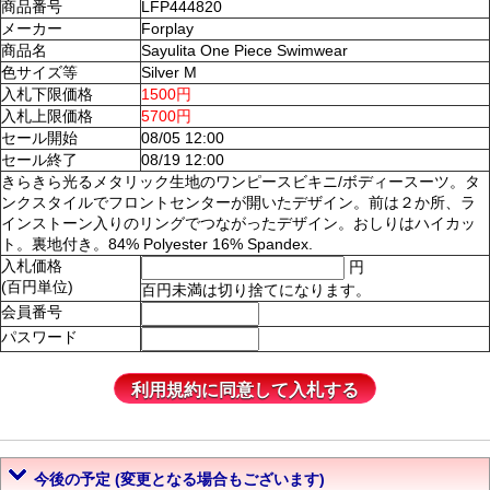
商品番号
LFP444820
メーカー
Forplay
商品名
Sayulita One Piece Swimwear
色サイズ等
Silver M
入札下限価格
1500円
入札上限価格
5700円
セール開始
08/05 12:00
セール終了
08/19 12:00
きらきら光るメタリック生地のワンピースビキニ/ボディースーツ。タ
ンクスタイルでフロントセンターが開いたデザイン。前は２か所、ラ
インストーン入りのリングでつながったデザイン。おしりはハイカッ
ト。裏地付き。84% Polyester 16% Spandex.
入札価格
円
(百円単位)
百円未満は切り捨てになります。
会員番号
パスワード
今後の予定 (変更となる場合もございます)