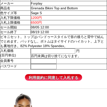
メーカー
Forplay
商品名
Grenada Bikini Top and Bottom
色サイズ等
Sage S
入札下限価格
1200円
入札上限価格
6500円
セール開始
08/05 12:00
セール終了
08/19 12:00
ビキニセット。トップはバンドゥースタイルで首の後ろと背中で結ん
でとめます。パッドなし。ボトムはタイサイドのハイカット。上下と
も裏地付き。82% Polyester 18% Spandex。
入札価格
円
(百円単位)
百円未満は切り捨てになります。
会員番号
パスワード