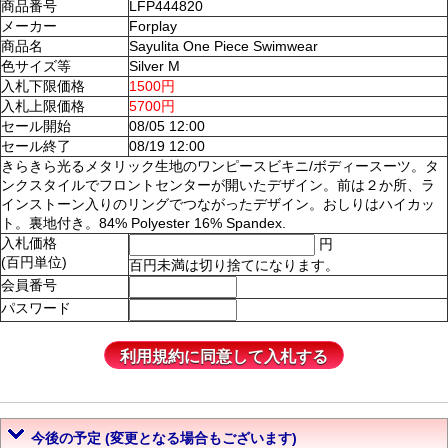
商品番号
LFP444820
メーカー
Forplay
商品名
Sayulita One Piece Swimwear
色サイズ等
Silver M
入札下限価格
1500円
入札上限価格
5700円
セール開始
08/05 12:00
セール終了
08/19 12:00
きらきら光るメタリック生地のワンピースビキニ/ボディースーツ。タ
ンクスタイルでフロントセンターが開いたデザイン。前は２か所、ラ
インストーン入りのリングでつながったデザイン。おしりはハイカッ
ト。裏地付き。84% Polyester 16% Spandex.
入札価格
円
(百円単位)
百円未満は切り捨てになります。
会員番号
パスワード
今後の予定 (変更となる場合もございます)