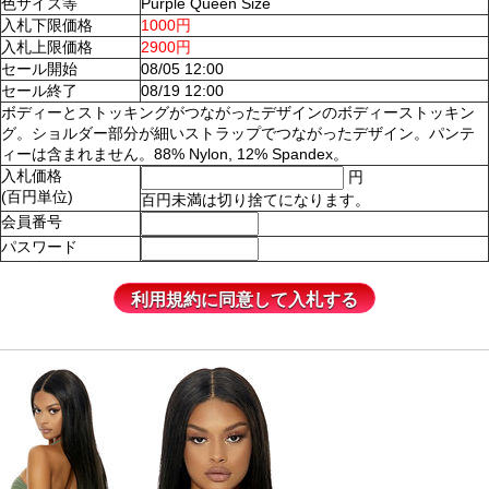
色サイズ等
Purple Queen Size
入札下限価格
1000円
入札上限価格
2900円
セール開始
08/05 12:00
セール終了
08/19 12:00
ボディーとストッキングがつながったデザインのボディーストッキン
グ。ショルダー部分が細いストラップでつながったデザイン。パンテ
ィーは含まれません。88% Nylon, 12% Spandex。
入札価格
円
(百円単位)
百円未満は切り捨てになります。
会員番号
パスワード