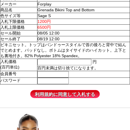
メーカー
Forplay
商品名
Grenada Bikini Top and Bottom
色サイズ等
Sage S
入札下限価格
1200円
入札上限価格
6500円
セール開始
08/05 12:00
セール終了
08/19 12:00
ビキニセット。トップはバンドゥースタイルで首の後ろと背中で結ん
でとめます。パッドなし。ボトムはタイサイドのハイカット。上下と
も裏地付き。82% Polyester 18% Spandex。
入札価格
円
(百円単位)
百円未満は切り捨てになります。
会員番号
パスワード