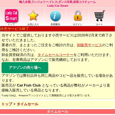
輸入水着,ランジェリー,ドレス,ダンス衣装,仮装コスチューム
Lady Cat Smart
トップ
お気に入り
利用案内
ログイン
カート
小売サービス終了
当サイトでご提供しております小売サービスは2026年2月末で終了さ
せていただきました。
業者の方、まとまったご注文をご検討の方は、
卸販売サービス
のご利
用をご検討ください。
卸会員登録済の方は、
タイムセールコーナー
をご利用いただけます。
なお、在庫商品はアマゾンにて販売継続しております。
アマゾンの売り場へ
アマゾンでは弊社以外も同じ商品やコピー品を販売している場合があ
ります。
販売元が
Cat Fish Club
となっている商品が弊社がメーカーより直
接輸入販売している商品となります。
*Lady Catは、Amazonアソシエイトとして適格販売により収入を得ています。
トップ
タイムセール
タイムセール