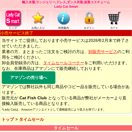
輸入水着,ランジェリー,ドレス,ダンス衣装,仮装コスチューム
Lady Cat Smart
トップ
お気に入り
利用案内
ログイン
カート
小売サービス終了
当サイトでご提供しております小売サービスは2026年2月末で終了さ
せていただきました。
業者の方、まとまったご注文をご検討の方は、
卸販売サービス
のご利
用をご検討ください。
卸会員登録済の方は、
タイムセールコーナー
をご利用いただけます。
なお、在庫商品はアマゾンにて販売継続しております。
アマゾンの売り場へ
アマゾンでは弊社以外も同じ商品やコピー品を販売している場合があ
ります。
販売元が
Cat Fish Club
となっている商品が弊社がメーカーより直
接輸入販売している商品となります。
*Lady Catは、Amazonアソシエイトとして適格販売により収入を得ています。
トップ
タイムセール
タイムセール