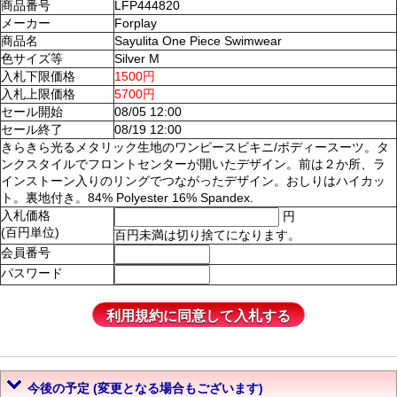
商品番号
LFP444820
メーカー
Forplay
商品名
Sayulita One Piece Swimwear
色サイズ等
Silver M
入札下限価格
1500円
入札上限価格
5700円
セール開始
08/05 12:00
セール終了
08/19 12:00
きらきら光るメタリック生地のワンピースビキニ/ボディースーツ。タ
ンクスタイルでフロントセンターが開いたデザイン。前は２か所、ラ
インストーン入りのリングでつながったデザイン。おしりはハイカッ
ト。裏地付き。84% Polyester 16% Spandex.
入札価格
円
(百円単位)
百円未満は切り捨てになります。
会員番号
パスワード
今後の予定 (変更となる場合もございます)