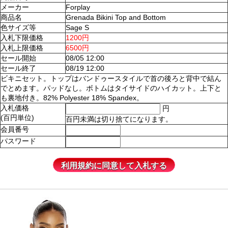
メーカー
Forplay
商品名
Grenada Bikini Top and Bottom
色サイズ等
Sage S
入札下限価格
1200円
入札上限価格
6500円
セール開始
08/05 12:00
セール終了
08/19 12:00
ビキニセット。トップはバンドゥースタイルで首の後ろと背中で結ん
でとめます。パッドなし。ボトムはタイサイドのハイカット。上下と
も裏地付き。82% Polyester 18% Spandex。
入札価格
円
(百円単位)
百円未満は切り捨てになります。
会員番号
パスワード