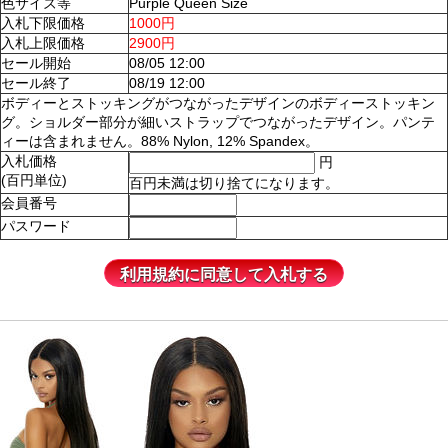
色サイズ等
Purple Queen Size
入札下限価格
1000円
入札上限価格
2900円
セール開始
08/05 12:00
セール終了
08/19 12:00
ボディーとストッキングがつながったデザインのボディーストッキン
グ。ショルダー部分が細いストラップでつながったデザイン。パンテ
ィーは含まれません。88% Nylon, 12% Spandex。
入札価格
円
(百円単位)
百円未満は切り捨てになります。
会員番号
パスワード