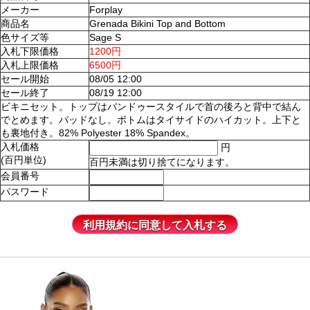
メーカー
Forplay
商品名
Grenada Bikini Top and Bottom
色サイズ等
Sage S
入札下限価格
1200円
入札上限価格
6500円
セール開始
08/05 12:00
セール終了
08/19 12:00
ビキニセット。トップはバンドゥースタイルで首の後ろと背中で結ん
でとめます。パッドなし。ボトムはタイサイドのハイカット。上下と
も裏地付き。82% Polyester 18% Spandex。
入札価格
円
(百円単位)
百円未満は切り捨てになります。
会員番号
パスワード