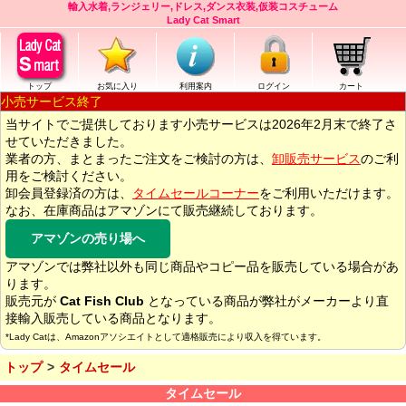
輸入水着,ランジェリー,ドレス,ダンス衣装,仮装コスチューム
Lady Cat Smart
トップ
お気に入り
利用案内
ログイン
カート
小売サービス終了
当サイトでご提供しております小売サービスは2026年2月末で終了さ
せていただきました。
業者の方、まとまったご注文をご検討の方は、
卸販売サービス
のご利
用をご検討ください。
卸会員登録済の方は、
タイムセールコーナー
をご利用いただけます。
なお、在庫商品はアマゾンにて販売継続しております。
アマゾンの売り場へ
アマゾンでは弊社以外も同じ商品やコピー品を販売している場合があ
ります。
販売元が
Cat Fish Club
となっている商品が弊社がメーカーより直
接輸入販売している商品となります。
*Lady Catは、Amazonアソシエイトとして適格販売により収入を得ています。
トップ
タイムセール
タイムセール