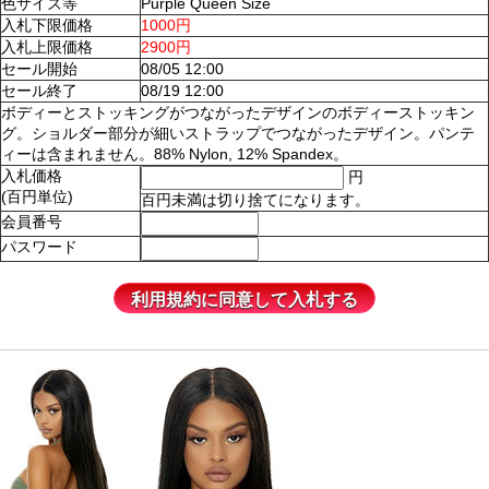
色サイズ等
Purple Queen Size
入札下限価格
1000円
入札上限価格
2900円
セール開始
08/05 12:00
セール終了
08/19 12:00
ボディーとストッキングがつながったデザインのボディーストッキン
グ。ショルダー部分が細いストラップでつながったデザイン。パンテ
ィーは含まれません。88% Nylon, 12% Spandex。
入札価格
円
(百円単位)
百円未満は切り捨てになります。
会員番号
パスワード