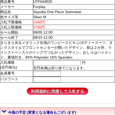
商品番号
LFP444820
メーカー
Forplay
商品名
Sayulita One Piece Swimwear
色サイズ等
Silver M
入札下限価格
1500円
入札上限価格
5700円
セール開始
08/05 12:00
セール終了
08/19 12:00
きらきら光るメタリック生地のワンピースビキニ/ボディースーツ。タ
ンクスタイルでフロントセンターが開いたデザイン。前は２か所、ラ
インストーン入りのリングでつながったデザイン。おしりはハイカッ
ト。裏地付き。84% Polyester 16% Spandex.
入札価格
円
(百円単位)
百円未満は切り捨てになります。
会員番号
パスワード
今後の予定 (変更となる場合もございます)