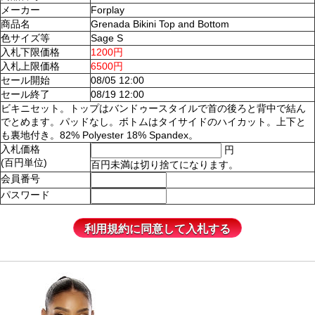
メーカー
Forplay
商品名
Grenada Bikini Top and Bottom
色サイズ等
Sage S
入札下限価格
1200円
入札上限価格
6500円
セール開始
08/05 12:00
セール終了
08/19 12:00
ビキニセット。トップはバンドゥースタイルで首の後ろと背中で結ん
でとめます。パッドなし。ボトムはタイサイドのハイカット。上下と
も裏地付き。82% Polyester 18% Spandex。
入札価格
円
(百円単位)
百円未満は切り捨てになります。
会員番号
パスワード