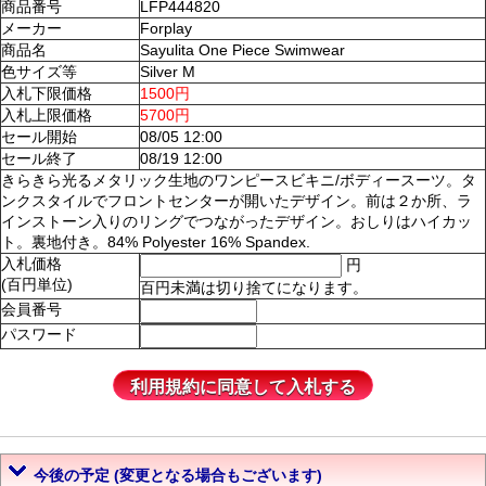
商品番号
LFP444820
メーカー
Forplay
商品名
Sayulita One Piece Swimwear
色サイズ等
Silver M
入札下限価格
1500円
入札上限価格
5700円
セール開始
08/05 12:00
セール終了
08/19 12:00
きらきら光るメタリック生地のワンピースビキニ/ボディースーツ。タ
ンクスタイルでフロントセンターが開いたデザイン。前は２か所、ラ
インストーン入りのリングでつながったデザイン。おしりはハイカッ
ト。裏地付き。84% Polyester 16% Spandex.
入札価格
円
(百円単位)
百円未満は切り捨てになります。
会員番号
パスワード
今後の予定 (変更となる場合もございます)