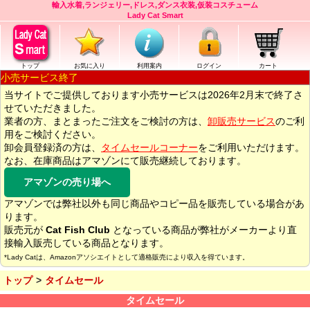
輸入水着,ランジェリー,ドレス,ダンス衣装,仮装コスチューム
Lady Cat Smart
トップ
お気に入り
利用案内
ログイン
カート
小売サービス終了
当サイトでご提供しております小売サービスは2026年2月末で終了さ
せていただきました。
業者の方、まとまったご注文をご検討の方は、
卸販売サービス
のご利
用をご検討ください。
卸会員登録済の方は、
タイムセールコーナー
をご利用いただけます。
なお、在庫商品はアマゾンにて販売継続しております。
アマゾンの売り場へ
アマゾンでは弊社以外も同じ商品やコピー品を販売している場合があ
ります。
販売元が
Cat Fish Club
となっている商品が弊社がメーカーより直
接輸入販売している商品となります。
*Lady Catは、Amazonアソシエイトとして適格販売により収入を得ています。
トップ
タイムセール
タイムセール