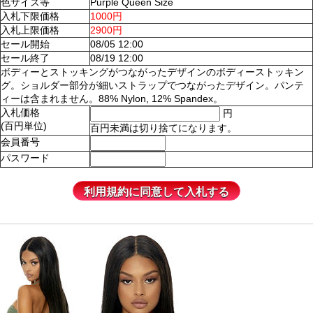
色サイズ等
Purple Queen Size
入札下限価格
1000円
入札上限価格
2900円
セール開始
08/05 12:00
セール終了
08/19 12:00
ボディーとストッキングがつながったデザインのボディーストッキン
グ。ショルダー部分が細いストラップでつながったデザイン。パンテ
ィーは含まれません。88% Nylon, 12% Spandex。
入札価格
円
(百円単位)
百円未満は切り捨てになります。
会員番号
パスワード