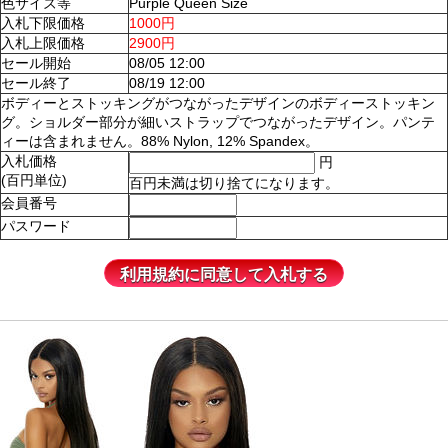
色サイズ等
Purple Queen Size
入札下限価格
1000円
入札上限価格
2900円
セール開始
08/05 12:00
セール終了
08/19 12:00
ボディーとストッキングがつながったデザインのボディーストッキン
グ。ショルダー部分が細いストラップでつながったデザイン。パンテ
ィーは含まれません。88% Nylon, 12% Spandex。
入札価格
円
(百円単位)
百円未満は切り捨てになります。
会員番号
パスワード