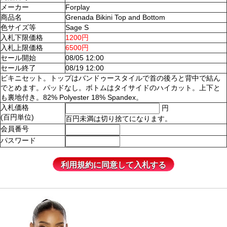
メーカー
Forplay
商品名
Grenada Bikini Top and Bottom
色サイズ等
Sage S
入札下限価格
1200円
入札上限価格
6500円
セール開始
08/05 12:00
セール終了
08/19 12:00
ビキニセット。トップはバンドゥースタイルで首の後ろと背中で結ん
でとめます。パッドなし。ボトムはタイサイドのハイカット。上下と
も裏地付き。82% Polyester 18% Spandex。
入札価格
円
(百円単位)
百円未満は切り捨てになります。
会員番号
パスワード