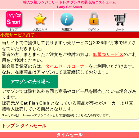
輸入水着,ランジェリー,ドレス,ダンス衣装,仮装コスチューム
Lady Cat Smart
トップ
お気に入り
利用案内
ログイン
カート
小売サービス終了
当サイトでご提供しております小売サービスは2026年2月末で終了さ
せていただきました。
業者の方、まとまったご注文をご検討の方は、
卸販売サービス
のご利
用をご検討ください。
卸会員登録済の方は、
タイムセールコーナー
をご利用いただけます。
なお、在庫商品はアマゾンにて販売継続しております。
アマゾンの売り場へ
アマゾンでは弊社以外も同じ商品やコピー品を販売している場合があ
ります。
販売元が
Cat Fish Club
となっている商品が弊社がメーカーより直
接輸入販売している商品となります。
*Lady Catは、Amazonアソシエイトとして適格販売により収入を得ています。
トップ
タイムセール
タイムセール