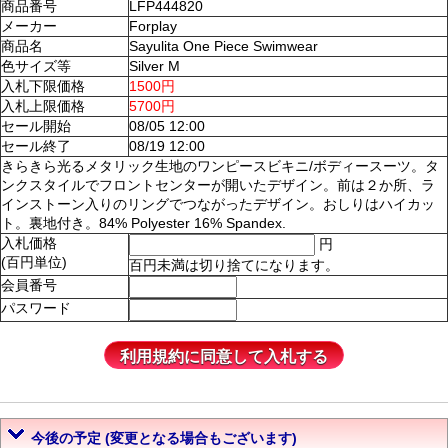
商品番号
LFP444820
メーカー
Forplay
商品名
Sayulita One Piece Swimwear
色サイズ等
Silver M
入札下限価格
1500円
入札上限価格
5700円
セール開始
08/05 12:00
セール終了
08/19 12:00
きらきら光るメタリック生地のワンピースビキニ/ボディースーツ。タ
ンクスタイルでフロントセンターが開いたデザイン。前は２か所、ラ
インストーン入りのリングでつながったデザイン。おしりはハイカッ
ト。裏地付き。84% Polyester 16% Spandex.
入札価格
円
(百円単位)
百円未満は切り捨てになります。
会員番号
パスワード
今後の予定 (変更となる場合もございます)