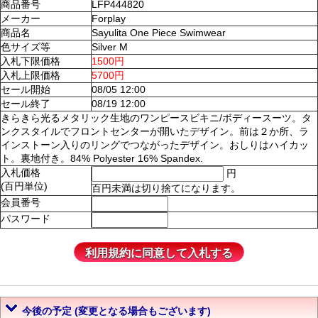
商品番号
LFP444820
メーカー
Forplay
商品名
Sayulita One Piece Swimwear
色サイズ等
Silver M
入札下限価格
1500円
入札上限価格
5700円
セール開始
08/05 12:00
セール終了
08/19 12:00
きらきら光るメタリック生地のワンピースビキニ/ボディースーツ。タ
ンクスタイルでフロントセンターが開いたデザイン。前は２か所、ラ
インストーン入りのリングでつながったデザイン。おしりはハイカッ
ト。裏地付き。84% Polyester 16% Spandex.
入札価格
円
(百円単位)
百円未満は切り捨てになります。
会員番号
パスワード
今後の予定 (変更となる場合もございます)