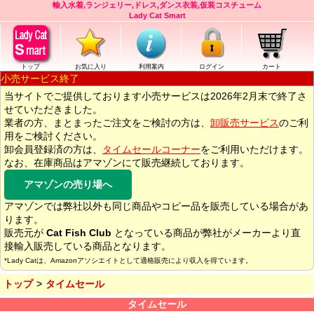
輸入水着,ランジェリー,ドレス,ダンス衣装,仮装コスチューム
Lady Cat Smart
トップ
お気に入り
利用案内
ログイン
カート
小売サービス終了
当サイトでご提供しております小売サービスは2026年2月末で終了さ
せていただきました。
業者の方、まとまったご注文をご検討の方は、
卸販売サービス
のご利
用をご検討ください。
卸会員登録済の方は、
タイムセールコーナー
をご利用いただけます。
なお、在庫商品はアマゾンにて販売継続しております。
アマゾンの売り場へ
アマゾンでは弊社以外も同じ商品やコピー品を販売している場合があ
ります。
販売元が
Cat Fish Club
となっている商品が弊社がメーカーより直
接輸入販売している商品となります。
*Lady Catは、Amazonアソシエイトとして適格販売により収入を得ています。
トップ
タイムセール
タイムセール