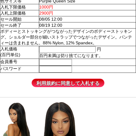
色サイズ等
Purple Queen Size
入札下限価格
1000円
入札上限価格
2900円
セール開始
08/05 12:00
セール終了
08/19 12:00
ボディーとストッキングがつながったデザインのボディーストッキン
グ。ショルダー部分が細いストラップでつながったデザイン。パンテ
ィーは含まれません。88% Nylon, 12% Spandex。
入札価格
円
(百円単位)
百円未満は切り捨てになります。
会員番号
パスワード