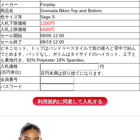
メーカー
Forplay
商品名
Grenada Bikini Top and Bottom
色サイズ等
Sage S
入札下限価格
1200円
入札上限価格
6500円
セール開始
08/05 12:00
セール終了
08/19 12:00
ビキニセット。トップはバンドゥースタイルで首の後ろと背中で結ん
でとめます。パッドなし。ボトムはタイサイドのハイカット。上下と
も裏地付き。82% Polyester 18% Spandex。
入札価格
円
(百円単位)
百円未満は切り捨てになります。
会員番号
パスワード