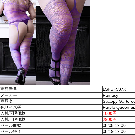
商品番号
LSFSF937X
メーカー
Fantasy
商品名
Strappy Gartere
色サイズ等
Purple Queen Si
入札下限価格
1000円
入札上限価格
2900円
セール開始
08/05 12:00
セール終了
08/19 12:00