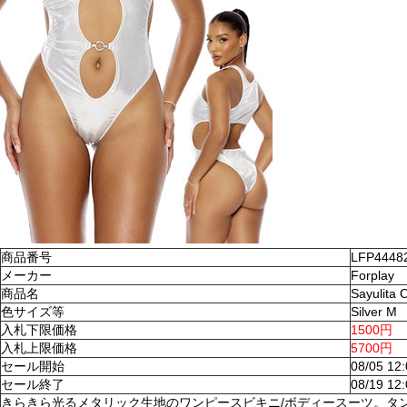
商品番号
LFP4448
メーカー
Forplay
商品名
Sayulita
色サイズ等
Silver M
入札下限価格
1500円
入札上限価格
5700円
セール開始
08/05 12
セール終了
08/19 12
きらきら光るメタリック生地のワンピースビキニ/ボディースーツ。タ