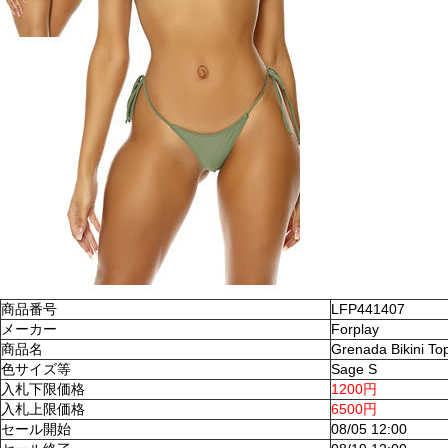
商品番号
LFP441407
メーカー
Forplay
商品名
Grenada Bikini To
色サイズ等
Sage S
入札下限価格
1200円
入札上限価格
6500円
セール開始
08/05 12:00