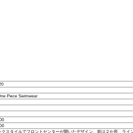
20
 One Piece Swimwear
:00
:00
ンクスタイルでフロントセンターが開いたデザイン。前は２か所、ライ