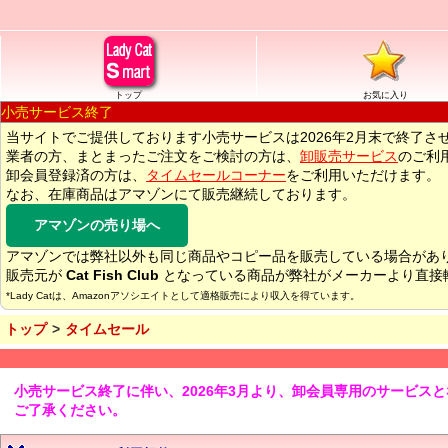
トップ
お気に入り
小売サービス終了
当サイトでご提供しております小売サービスは2026年2月末で終了さ
業者の方、まとまったご注文をご検討の方は、
卸販売サービス
のご利
卸会員登録済の方は、
タイムセールコーナー
をご利用いただけます。
なお、在庫商品はアマゾンにて販売継続しております。
アマゾンの売り場へ
アマゾンでは弊社以外も同じ商品やコピー品を販売している場合があ
販売元が
Cat Fish Club
となっている商品が弊社がメーカーより直接
*Lady Catは、Amazonアソシエイトとして適格販売により収入を得ています。
トップ
タイムセール
小売サービス終了に伴い、2026年3月より、卸会員専用のサービス
ご了承ください。