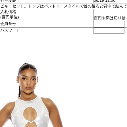
セール終了
08/19 12:00
ビキニセット。トップはバンドゥースタイルで首の後ろと背中で結んでとめます
入札価格
(百円単位)
百円未満は切り捨
会員番号
パスワード