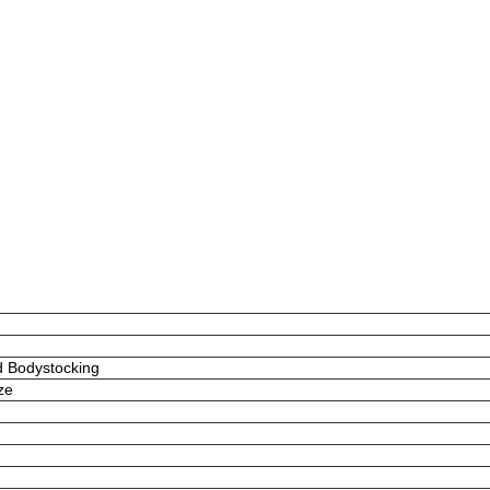
d Bodystocking
ze