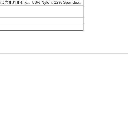
。88% Nylon, 12% Spandex。