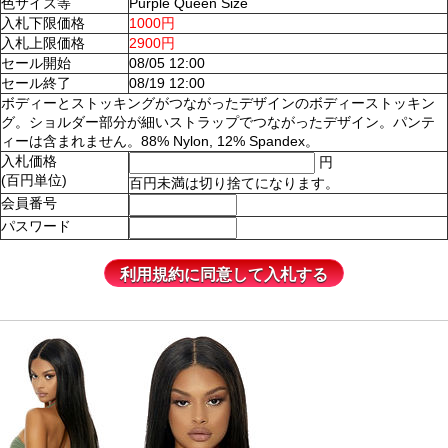
色サイズ等
Purple Queen Size
入札下限価格
1000円
入札上限価格
2900円
セール開始
08/05 12:00
セール終了
08/19 12:00
ボディーとストッキングがつながったデザインのボディーストッキン
グ。ショルダー部分が細いストラップでつながったデザイン。パンテ
ィーは含まれません。88% Nylon, 12% Spandex。
入札価格
円
(百円単位)
百円未満は切り捨てになります。
会員番号
パスワード