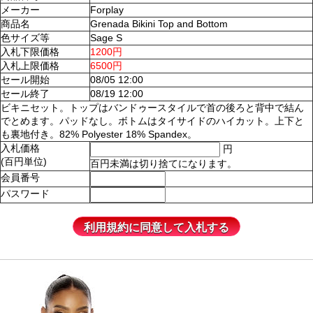
メーカー
Forplay
商品名
Grenada Bikini Top and Bottom
色サイズ等
Sage S
入札下限価格
1200円
入札上限価格
6500円
セール開始
08/05 12:00
セール終了
08/19 12:00
ビキニセット。トップはバンドゥースタイルで首の後ろと背中で結ん
でとめます。パッドなし。ボトムはタイサイドのハイカット。上下と
も裏地付き。82% Polyester 18% Spandex。
入札価格
円
(百円単位)
百円未満は切り捨てになります。
会員番号
パスワード