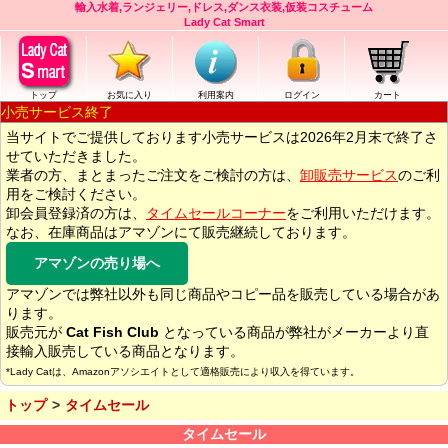
輸入水着,ランジェリー,ドレス,ダンス衣装,仮装コスチューム
Lady Cat Smart
トップ
お気に入り
利用案内
ログイン
カート
小売サービス終了
当サイトでご提供しております小売サービスは2026年2月末で終了さ
せていただきました。
業者の方、まとまったご注文をご検討の方は、
卸販売サービス
のご利
用をご検討ください。
卸会員登録済の方は、
タイムセールコーナー
をご利用いただけます。
なお、在庫商品はアマゾンにて販売継続しております。
アマゾンの売り場へ
アマゾンでは弊社以外も同じ商品やコピー品を販売している場合があ
ります。
販売元が
Cat Fish Club
となっている商品が弊社がメーカーより直
接輸入販売している商品となります。
*Lady Catは、Amazonアソシエイトとして適格販売により収入を得ています。
トップ
タイムセール
タイムセール