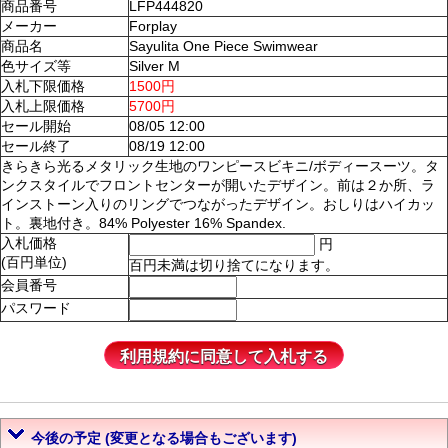
商品番号
LFP444820
メーカー
Forplay
商品名
Sayulita One Piece Swimwear
色サイズ等
Silver M
入札下限価格
1500円
入札上限価格
5700円
セール開始
08/05 12:00
セール終了
08/19 12:00
きらきら光るメタリック生地のワンピースビキニ/ボディースーツ。タ
ンクスタイルでフロントセンターが開いたデザイン。前は２か所、ラ
インストーン入りのリングでつながったデザイン。おしりはハイカッ
ト。裏地付き。84% Polyester 16% Spandex.
入札価格
円
(百円単位)
百円未満は切り捨てになります。
会員番号
パスワード
今後の予定 (変更となる場合もございます)