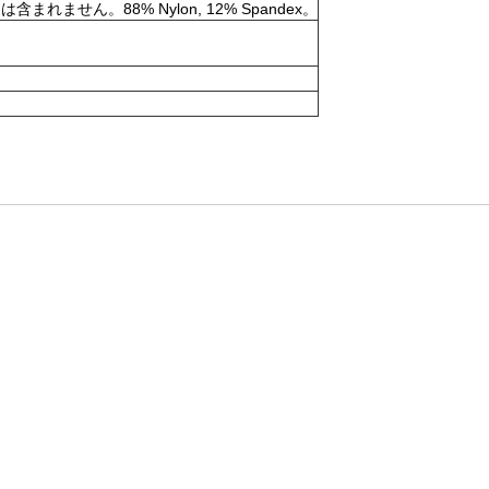
。88% Nylon, 12% Spandex。