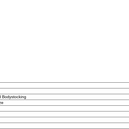
d Bodystocking
ze