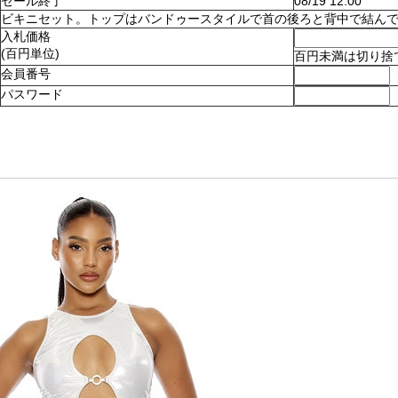
セール終了
08/19 12:00
ビキニセット。トップはバンドゥースタイルで首の後ろと背中で結んでとめます
入札価格
(百円単位)
百円未満は切り捨
会員番号
パスワード