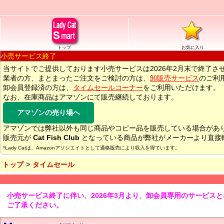
トップ
お気に入り
小売サービス終了
当サイトでご提供しております小売サービスは2026年2月末で終了さ
業者の方、まとまったご注文をご検討の方は、
卸販売サービス
のご利
卸会員登録済の方は、
タイムセールコーナー
をご利用いただけます。
なお、在庫商品はアマゾンにて販売継続しております。
アマゾンの売り場へ
アマゾンでは弊社以外も同じ商品やコピー品を販売している場合があ
販売元が
Cat Fish Club
となっている商品が弊社がメーカーより直接
*Lady Catは、Amazonアソシエイトとして適格販売により収入を得ています。
トップ
タイムセール
小売サービス終了に伴い、2026年3月より、卸会員専用のサービス
ご了承ください。