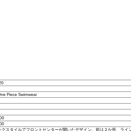
20
 One Piece Swimwear
:00
:00
ンクスタイルでフロントセンターが開いたデザイン。前は２か所、ライ