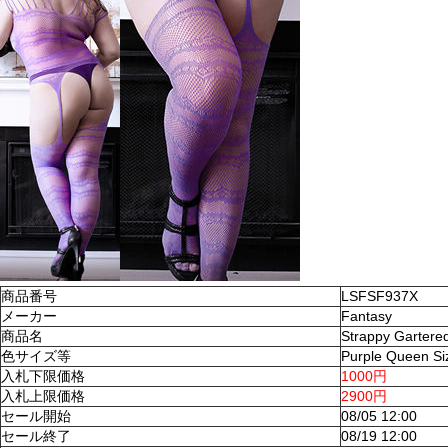
商品番号
LSFSF937X
メーカー
Fantasy
商品名
Strappy Gartere
色サイズ等
Purple Queen Si
入札下限価格
1000円
入札上限価格
2900円
セール開始
08/05 12:00
セール終了
08/19 12:00