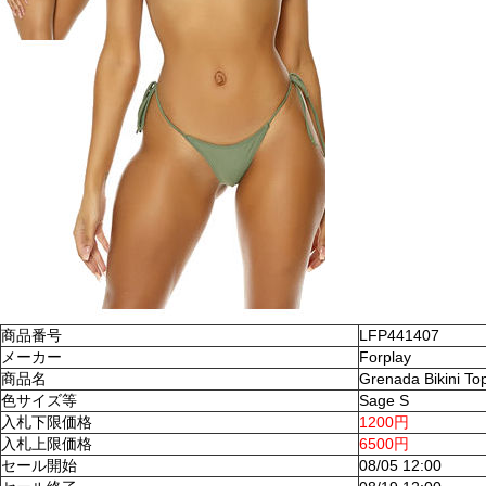
商品番号
LFP441407
メーカー
Forplay
商品名
Grenada Bikini To
色サイズ等
Sage S
入札下限価格
1200円
入札上限価格
6500円
セール開始
08/05 12:00