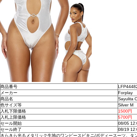
商品番号
LFP4448
メーカー
Forplay
商品名
Sayulita
色サイズ等
Silver M
入札下限価格
1500円
入札上限価格
5700円
セール開始
08/05 12
セール終了
08/19 12
きらきら光るメタリック生地のワンピースビキニ/ボディースーツ。タ