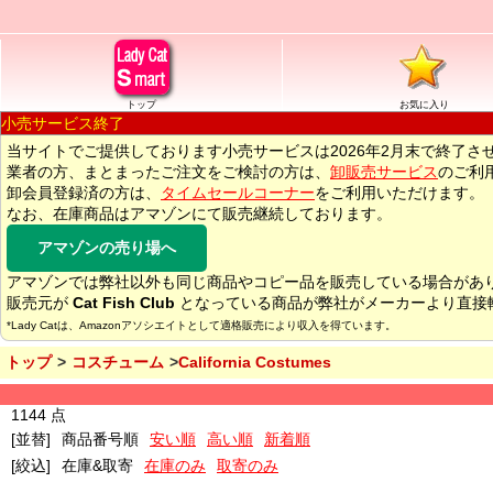
トップ
お気に入り
小売サービス終了
当サイトでご提供しております小売サービスは2026年2月末で終了さ
業者の方、まとまったご注文をご検討の方は、
卸販売サービス
のご利
卸会員登録済の方は、
タイムセールコーナー
をご利用いただけます。
なお、在庫商品はアマゾンにて販売継続しております。
アマゾンの売り場へ
アマゾンでは弊社以外も同じ商品やコピー品を販売している場合があ
販売元が
Cat Fish Club
となっている商品が弊社がメーカーより直接
*Lady Catは、Amazonアソシエイトとして適格販売により収入を得ています。
トップ
コスチューム
California Costumes
1144 点
[並替]
商品番号順
安い順
高い順
新着順
[絞込]
在庫&取寄
在庫のみ
取寄のみ