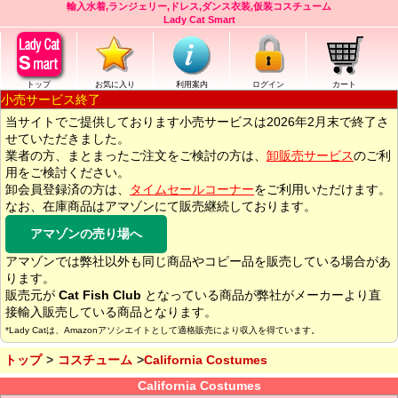
輸入水着,ランジェリー,ドレス,ダンス衣装,仮装コスチューム
Lady Cat Smart
トップ
お気に入り
利用案内
ログイン
カート
小売サービス終了
当サイトでご提供しております小売サービスは2026年2月末で終了さ
せていただきました。
業者の方、まとまったご注文をご検討の方は、
卸販売サービス
のご利
用をご検討ください。
卸会員登録済の方は、
タイムセールコーナー
をご利用いただけます。
なお、在庫商品はアマゾンにて販売継続しております。
アマゾンの売り場へ
アマゾンでは弊社以外も同じ商品やコピー品を販売している場合があ
ります。
販売元が
Cat Fish Club
となっている商品が弊社がメーカーより直
接輸入販売している商品となります。
*Lady Catは、Amazonアソシエイトとして適格販売により収入を得ています。
トップ
コスチューム
California Costumes
California Costumes