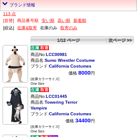
ブランド情報
113 点
[並替]
商品番号順
安い順
高い順
新着順
[絞込]
在庫&取寄
在庫のみ
取寄のみ
1/12 ページ
次ページ >>
商品No:
LCC00981
商品名:
Sumo Wrestler Costume
ブランド:
California Costumes
8000
価格
円
[在庫カラーサイズ]
One Size
商品No:
LCC01445
商品名:
Towering Terror
Vampire
ブランド:
California Costumes
34400
価格
円
[在庫カラーサイズ]
One Size