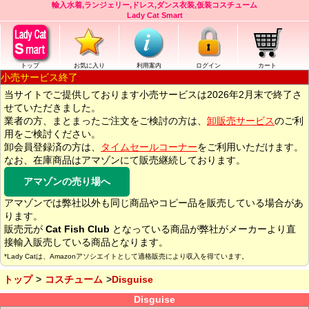
輸入水着,ランジェリー,ドレス,ダンス衣装,仮装コスチューム
Lady Cat Smart
トップ
お気に入り
利用案内
ログイン
カート
小売サービス終了
当サイトでご提供しております小売サービスは2026年2月末で終了さ
せていただきました。
業者の方、まとまったご注文をご検討の方は、
卸販売サービス
のご利
用をご検討ください。
卸会員登録済の方は、
タイムセールコーナー
をご利用いただけます。
なお、在庫商品はアマゾンにて販売継続しております。
アマゾンの売り場へ
アマゾンでは弊社以外も同じ商品やコピー品を販売している場合があ
ります。
販売元が
Cat Fish Club
となっている商品が弊社がメーカーより直
接輸入販売している商品となります。
*Lady Catは、Amazonアソシエイトとして適格販売により収入を得ています。
トップ
コスチューム
Disguise
Disguise