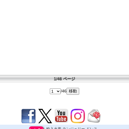
1/46 ページ
/46
輸入水着,ランジェリー,ドレス,