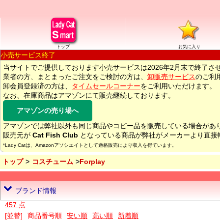
トップ
お気に入り
小売サービス終了
当サイトでご提供しております小売サービスは2026年2月末で終了さ
業者の方、まとまったご注文をご検討の方は、
卸販売サービス
のご利
卸会員登録済の方は、
タイムセールコーナー
をご利用いただけます。
なお、在庫商品はアマゾンにて販売継続しております。
アマゾンの売り場へ
アマゾンでは弊社以外も同じ商品やコピー品を販売している場合があ
販売元が
Cat Fish Club
となっている商品が弊社がメーカーより直接
*Lady Catは、Amazonアソシエイトとして適格販売により収入を得ています。
トップ
コスチューム
Forplay
ブランド情報
457 点
[並替]
商品番号順
安い順
高い順
新着順