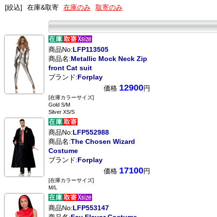
[絞込]
在庫&取寄
在庫のみ
取寄のみ
商品No:
LFP113505
商品名:
Metallic Mock Neck Zip
front Cat suit
ブランド:
Forplay
12900
価格
円
[在庫カラーサイズ]
Gold S/M
Silver XS/S
商品No:
LFP552988
商品名:
The Chosen Wizard
Costume
ブランド:
Forplay
17100
価格
円
[在庫カラーサイズ]
M/L
商品No:
LFP553147